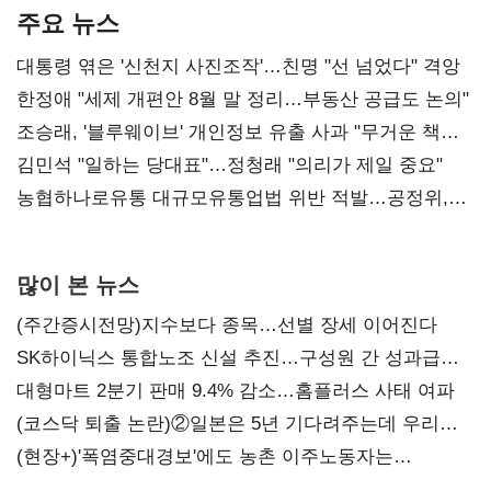
주요 뉴스
대통령 엮은 '신천지 사진조작'…친명 "선 넘었다" 격앙
한정애 "세제 개편안 8월 말 정리…부동산 공급도 논의"
조승래, '블루웨이브' 개인정보 유출 사과 "무거운 책임
통감"
김민석 "일하는 당대표"…정청래 "의리가 제일 중요"
농협하나로유통 대규모유통업법 위반 적발…공정위,
과징금 4억6200만원 부과
많이 본 뉴스
(주간증시전망)지수보다 종목…선별 장세 이어진다
SK하이닉스 통합노조 신설 추진…구성원 간 성과급
불만 확산
대형마트 2분기 판매 9.4% 감소…홈플러스 사태 여파
(코스닥 퇴출 논란)②일본은 5년 기다려주는데 우리는
당장 퇴출?…시간만으론 부족한 코스닥 구하기
(현장+)'폭염중대경보'에도 농촌 이주노동자는
강행군…'야외작업 중지' 권고도 무시