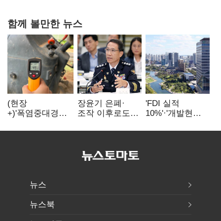
함께 볼만한 뉴스
(현장
장윤기 은폐·
'FDI 실적
+)'폭염중대경보'
조작 이후로도
10%'·'개발현안
에도 농촌
정보유출·
산적'…
이주노동자는
내부비위…경찰
인천경제청장
강행군…'야외작
신뢰는 어디에
구원투수 찾기
업 중지' 권고도
무시
뉴스
뉴스북