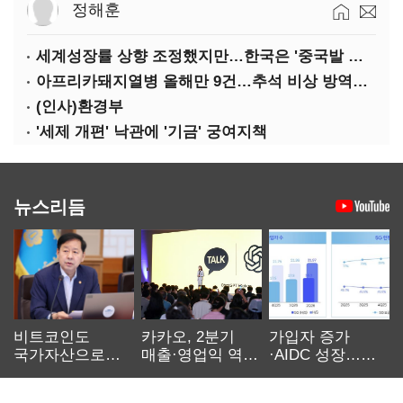
정해훈
세계성장률 상향 조정했지만…한국은 '중국발 살얼음판'
아프리카돼지열병 올해만 9건…추석 비상 방역에 '총력'
(인사)환경부
'세제 개편' 낙관에 '기금' 궁여지책
뉴스리듬
비트코인도
카카오, 2분기
가입자 증가
국가자산으로…'
매출·영업익 역대
·AIDC 성장…
보관·평가·처분'
최대…에이전트
SKT 2분기 성장
기준은 숙제
AI 수익화 관건
본궤도