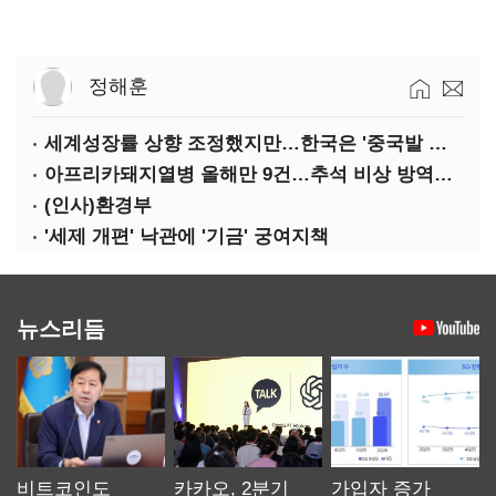
정해훈
세계성장률 상향 조정했지만…한국은 '중국발 살얼음판'
아프리카돼지열병 올해만 9건…추석 비상 방역에 '총력'
(인사)환경부
'세제 개편' 낙관에 '기금' 궁여지책
뉴스리듬
비트코인도
카카오, 2분기
가입자 증가