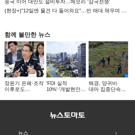
20억 키맞추기
중국 이어 대만도 설비투자…메모리 ‘삼국전쟁’
(현장+)"12일엔 물건 다 들어와요"…빈 매대 채우며 문
연 홈플러스
함께 볼만한 뉴스
장윤기 은폐·조작
'FDI 실적
해경, 양귀비·
이후로도
10%'·'개발현안
대마 집중단속…
정보유출·
산적'…
4개월 동안
내부비위…경찰
인천경제청장
249명 검거
신뢰는 어디에
구원투수 찾기
뉴스