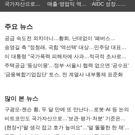
국가자산으로…'
매출·영업익 역대
·AIDC 성장…
보관·평가·처분'
최대…에이전트
SKT 2분기 성장
기준은 숙제
AI 수익화 관건
본궤도
주요 뉴스
공급 속도전 외치더니…황희, 난데없이 '폐버스
리모델링' 제안
송영길 측 "정청래, 국힘 '역선택' 대상…민주당 대표로
총선 지휘 못해"
이 대통령 "국가폭력 피해자에 사과…적극적 조사로
진실 밝혀야"
주택공급 '동상이몽'…정부·서울시 협력 없으면 '공수표'
'금융복합기업집단' 토스, 전 계열사 내부통제 표준화
많이 본 뉴스
구광모-젠슨 황, 두 달 만에 또 만난다…로봇·AI 등 논의
비트코인도 국가자산으로…'보관·평가·처분' 기준은
숙제
(현장+)"팔 생각 접고 호가 높여요"…'덜 똘똘한 한 채'