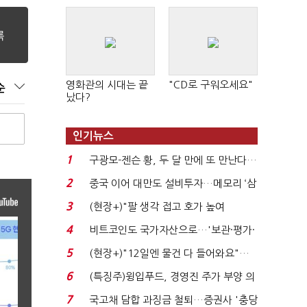
영화관의 시대는 끝
"CD로 구워오세요"
순
났다?
인기뉴스
1
구광모-젠슨 황, 두 달 만에 또 만난다…
로봇·AI 등 논...
2
중국 이어 대만도 설비투자…메모리 ‘삼
국전쟁’
3
(현장+)"팔 생각 접고 호가 높여
요"…'덜 똘똘한 한 채' 20...
4
비트코인도 국가자산으로…'보관·평가·
처분' 기준은 ...
5
(현장+)"12일엔 물건 다 들어와요"…
빈 매대 채우며 문 연 ...
6
(특징주)윙입푸드, 경영진 주가 부양 의
지에 상한가...
7
국고채 담합 과징금 철퇴…증권사 '충당