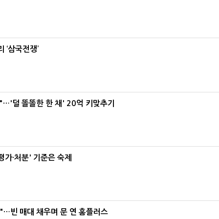
 ‘삼국전쟁’
"…'덜 똘똘한 한 채' 20억 키맞추기
가·처분' 기준은 숙제
요"…빈 매대 채우며 문 연 홈플러스