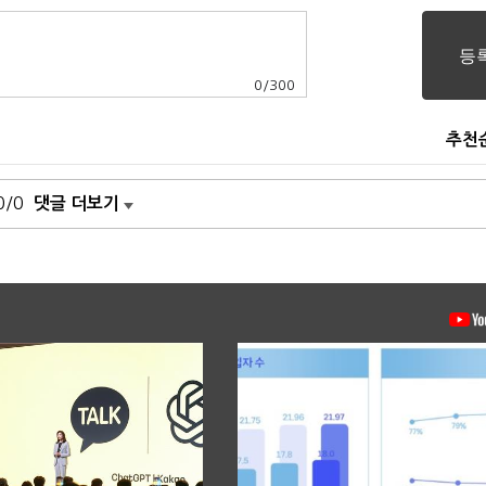
0
/
300
추천
0/0
댓글 더보기