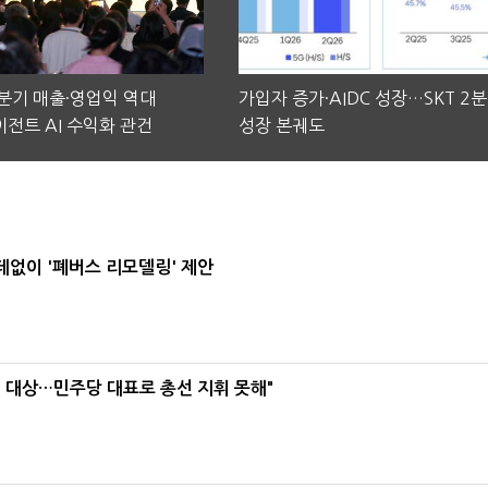
2분기 매출·영업익 역대
가입자 증가·AIDC 성장…SKT 2
전트 AI 수익화 관건
성장 본궤도
데없이 '폐버스 리모델링' 제안
택' 대상…민주당 대표로 총선 지휘 못해"