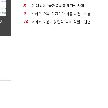
금 폭탄' 우려...
8
이 대통령 "국가폭력 피해자에 사과…
적극적 조사로 진...
9
카카오, 올해 임금협약 최종 타결…연봉
6.3% 인상·격려...
분기
10
네이버, 2분기 영업익 5203억원…전년
비 0.2% 감소...