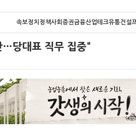
속보
정치
정책
사회
증권
금융
산업
테크
유통
건설
산…당대표 직무 집중"