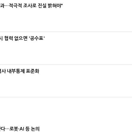
사과…적극적 조사로 진실 밝혀야"
 협력 없으면 '공수표'
계열사 내부통제 표준화
난다…로봇·AI 등 논의