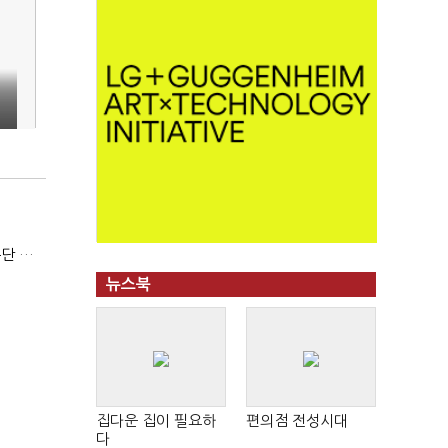
개
김한규 전 비서관 "집무실 용산 이전 아직도 이해 못 해…독단 우려"
뉴스북
집다운 집이 필요하
편의점 전성시대
다