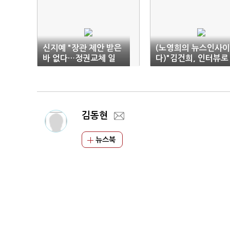
신지예 "장관 제안 받은
(노영희의 뉴스인사이
바 없다…정권교체 일
다)"김건희, 인터뷰로
조"
등판 시도했다 KO패 
한 꼴"
김동현
뉴스북