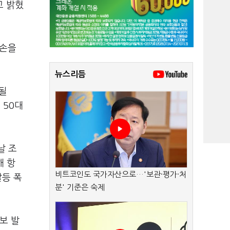
고 밝혔
 손을
뉴스리듬
될
 50대
날 조
해 항
비트코인도 국가자산으로…'보관·평가·처
갈등 폭
분' 기준은 숙제
보 발