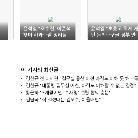
윤석열 "조수진, 이준석
윤석열 "초중고 학제 
찾아 사과…잘 정리될
편 논의…구글 정부 만
당
것"
들겠다"
이 기자의 최신글
김한규 "대통령 집무실 이전, 아직도 이해할 수 없는 결정"
황운하 "3개월이면 '수사청' 설립 합의 충분"
김남국 "직 걸겠다는 김오수, 이율배반"