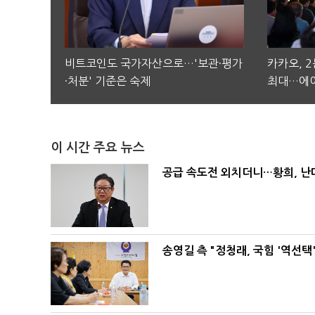
비트코인도 국가자산으로…'보관·평가
카카오, 
·처분' 기준은 숙제
최대…에이
이 시간 주요 뉴스
공급 속도전 외치더니…황희, 난
송영길 측 "정청래, 국힘 '역선