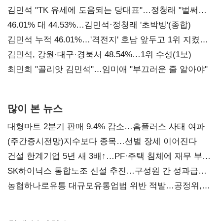
김민석 "TK 유세에 도움되는 당대표"…정청래 "벌써
대표된 양 당직 배분"
46.01% 대 44.53%…김민석·정청래 '초박빙'(종합)
김민석 누적 46.01%…'격전지' 호남 앞두고 1위 지켰다
(2보)
김민석, 강원·대구·경북서 48.54%…1위 수성(1보)
최민희 "골리앗 김민석"…임미애 "부끄러운 줄 알아야"
많이 본 뉴스
대형마트 2분기 판매 9.4% 감소…홈플러스 사태 여파
(주간증시전망)지수보다 종목…선별 장세 이어진다
건설 한계기업 5년 새 3배↑…PF·주택 침체에 재무 부담
확대
SK하이닉스 통합노조 신설 추진…구성원 간 성과급
불만 확산
농협하나로유통 대규모유통업법 위반 적발…공정위,
과징금 4억6200만원 부과