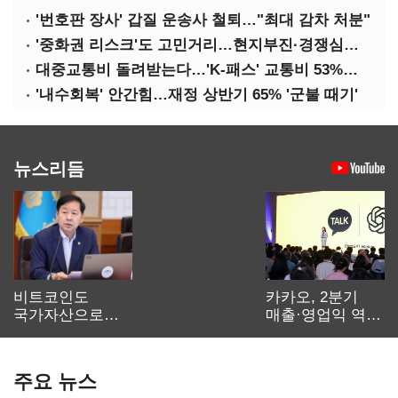
'번호판 장사' 갑질 운송사 철퇴…"최대 감차 처분"
'중화권 리스크'도 고민거리…현지부진·경쟁심화·양안냉각
대중교통비 돌려받는다…'K-패스' 교통비 53%까지 환급
'내수회복' 안간힘…재정 상반기 65% '군불 때기'
뉴스리듬
비트코인도
카카오, 2분기
국가자산으로…'
매출·영업익 역대
보관·평가·처분'
최대…에이전트
기준은 숙제
AI 수익화 관건
주요 뉴스