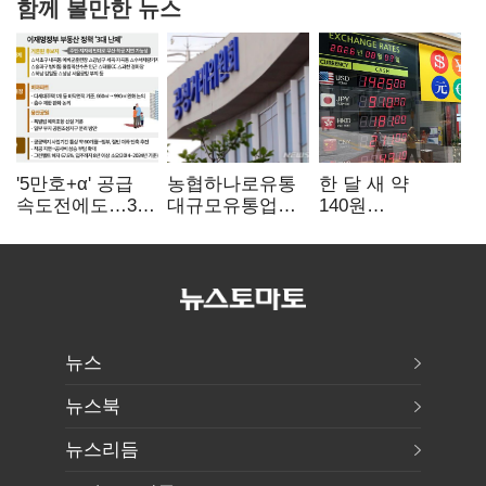
함께 볼만한 뉴스
'5만호+α' 공급
농협하나로유통
한 달 새 약
속도전에도…3대
대규모유통업법
140원
난제 '첩첩산중'
위반 적발…
급락…'역대급
공정위, 과징금
엔저'에 원화
4억6200만원
변곡점
부과
뉴스
뉴스북
뉴스리듬