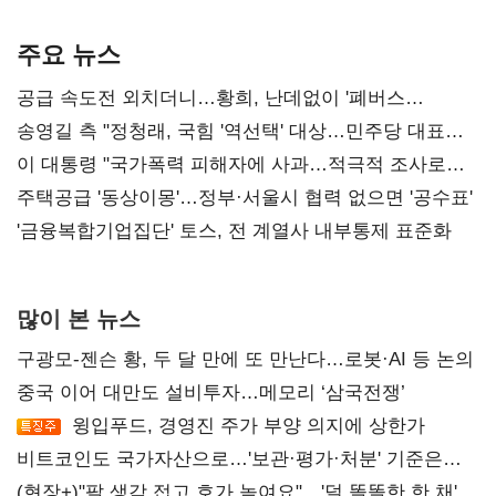
기준은 숙제
AI 수익화 관건
본궤도
주요 뉴스
공급 속도전 외치더니…황희, 난데없이 '폐버스
리모델링' 제안
송영길 측 "정청래, 국힘 '역선택' 대상…민주당 대표로
총선 지휘 못해"
이 대통령 "국가폭력 피해자에 사과…적극적 조사로
진실 밝혀야"
주택공급 '동상이몽'…정부·서울시 협력 없으면 '공수표'
'금융복합기업집단' 토스, 전 계열사 내부통제 표준화
많이 본 뉴스
구광모-젠슨 황, 두 달 만에 또 만난다…로봇·AI 등 논의
중국 이어 대만도 설비투자…메모리 ‘삼국전쟁’
윙입푸드, 경영진 주가 부양 의지에 상한가
비트코인도 국가자산으로…'보관·평가·처분' 기준은
숙제
(현장+)"팔 생각 접고 호가 높여요"…'덜 똘똘한 한 채'