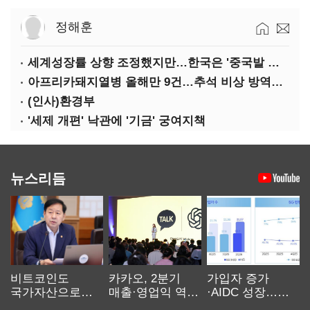
정해훈
세계성장률 상향 조정했지만…한국은 '중국발 살얼음판'
아프리카돼지열병 올해만 9건…추석 비상 방역에 '총력'
(인사)환경부
'세제 개편' 낙관에 '기금' 궁여지책
뉴스리듬
비트코인도
카카오, 2분기
가입자 증가
국가자산으로…'
매출·영업익 역대
·AIDC 성장…
보관·평가·처분'
최대…에이전트
SKT 2분기 성장