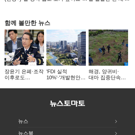
20억 키맞추기
함께 볼만한 뉴스
장윤기 은폐·조작
'FDI 실적
해경, 양귀비·
이후로도
10%'·'개발현안
대마 집중단속…
정보유출·
산적'…
4개월 동안
내부비위…경찰
인천경제청장
249명 검거
신뢰는 어디에
구원투수 찾기
뉴스
뉴스북