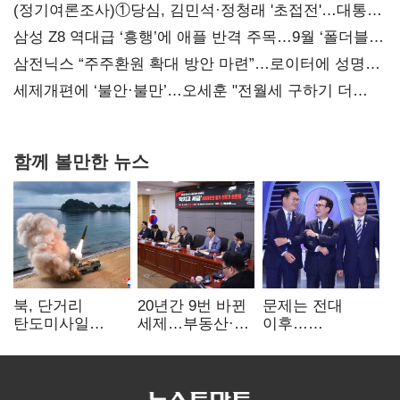
(정기여론조사)①당심, 김민석·정청래 '초접전'…대통령
지지도 '50% 아래로'(종합)
삼성 Z8 역대급 ‘흥행’에 애플 반격 주목…9월 ‘폴더블
대전’
삼전닉스 “주주환원 확대 방안 마련”…로이터에 성명
보내
세제개편에 ‘불안·불만’…오세훈 "전월세 구하기 더
힘들어질 것"
함께 볼만한 뉴스
북, 단거리
20년간 9번 바뀐
문제는 전대
탄도미사일
세제…부동산·
이후…
발사…안보실
상속세만
선호투표제로
"즉각 중단 촉구"
건드렸다
뒤집힐 땐
'지지층 불복'