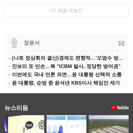
0/0
댓글 더보기
장윤서
(나토 정상회의 결산)경제도 편향적…'오염수 방류'만 용인
안보리 또 빈손…북 "ICBM 발사, 정당한 방어권"
이번에도 국내 언론 외면…윤 대통령 선택적 소통
윤 대통령, 순방 중 윤석년 KBS이사 해임안 재가
뉴스리듬