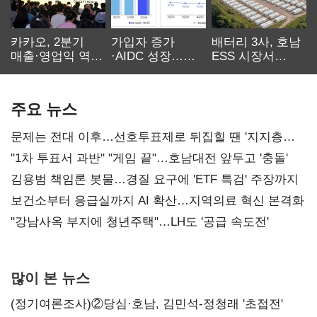
카카오, 2분기
가입자 증가
배터리 3사, 호남
매출·영업익 역대
·AIDC 성장…
ESS 시장서
최대…에이전트
SKT 2분기 성장
‘격돌’
AI 수익화 관건
본궤도
주요 뉴스
문제는 전대 이후…선호투표제로 뒤집힐 땐 '지지층
불복'
"1차 투표서 과반" "게임 끝"…호남대전 앞두고 '충돌'
김용범 책임론 봇물…경질 요구에 'ETF 특검' 주장까지
보건소부터 응급실까지 AI 확산…지역의료 혁신 본격화
"강남사옥 부지에 청년주택"…LH도 '공급 속도전'
많이 본 뉴스
(정기여론조사)②당심·호남, 김민석-정청래 '초접전'