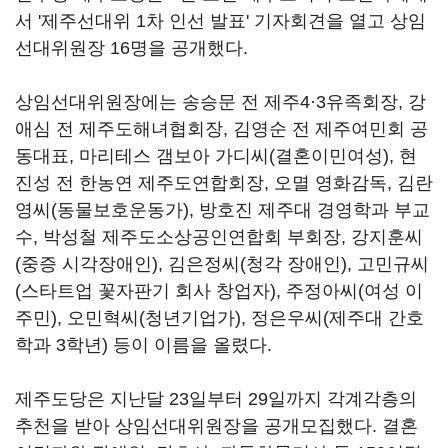
서 '제주선대위 1차 인선 발표' 기자회견을 열고 상임
선대위원장 16명을 공개했다.
상임선대위원장에는 송승문 전 제주4·3유족회장, 강
애심 전 제주도해녀협회장, 김영순 전 제주여민회 공
동대표, 마리테스 갬보아 가디씨(결혼이민여성), 현
진성 전 한농연 제주도연합회장, 오멸 영화감독, 김란
영씨(동물보호운동가), 방호진 제주대 경영학과 부교
수, 박성철 제주도소상공인연합회 부회장, 강지훈씨
(중증 시각장애인), 김은정씨(청각 장애인), 고민규씨
(스타트업 꽃자판기 회사 창업자), 주정아씨(여성 이
주민), 오민혁씨(청년기업가), 정은우씨(제주대 간호
학과 3학년) 등이 이름을 올렸다.
제주도당은 지난달 23일부터 29일까지 각계각층의
추천을 받아 상임선대위원장을 공개모집했다. 결혼