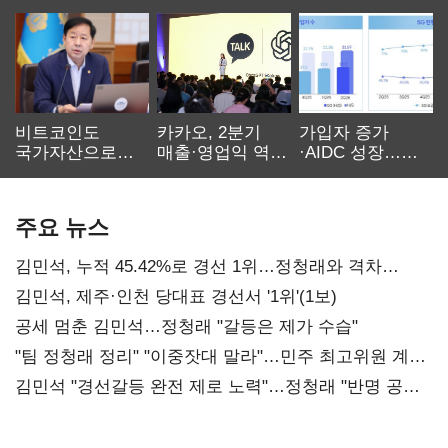
비트코인도
카카오, 2분기
가입자 증가
국가자산으로…'
매출·영업익 역대
·AIDC 성장…
보관·평가·처분'
최대…에이전트
SKT 2분기 성장
기준은 숙제
AI 수익화 관건
본궤도
주요 뉴스
김민석, 누적 45.42%로 경선 1위…정청래와 격차
0.86%p(2보)
김민석, 제주·인천 당대표 경선서 '1위'(1보)
공세 멈춘 김민석…정청래 "갈등은 제가 수습"
"팀 정청래 정리" "이중잣대 말라"…민주 최고위원 계파
다툼 격화
김민석 "경선갈등 완전 제로 노력"…정청래 "반명 공세
사과부터"