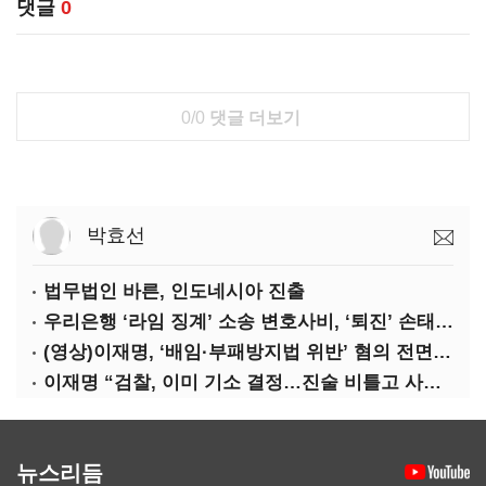
댓글
0
0/0
댓글 더보기
박효선
법무법인 바른, 인도네시아 진출
우리은행 ‘라임 징계’ 소송 변호사비, ‘퇴진’ 손태승 회장 개인이 납부하나
(영상)이재명, ‘배임·부패방지법 위반’ 혐의 전면 반박(종합)
이재명 “검찰, 이미 기소 결정…진술 비틀고 사건 조작에 악용”
뉴스리듬