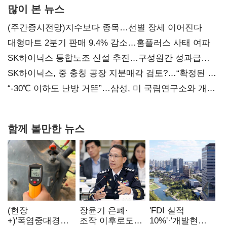
많이 본 뉴스
(주간증시전망)지수보다 종목…선별 장세 이어진다
대형마트 2분기 판매 9.4% 감소…홈플러스 사태 여파
SK하이닉스 통합노조 신설 추진…구성원간 성과급
불만 확산
SK하이닉스, 중 충칭 공장 지분매각 검토?…“확정된 바
없어”
“-30℃ 이하도 난방 거뜬”…삼성, 미 국립연구소와 개발
협력
함께 볼만한 뉴스
(현장
장윤기 은폐·
'FDI 실적
+)'폭염중대경보'
조작 이후로도
10%'·'개발현안