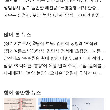
점주 울리는 '상시 할인'
"토지보다 금융이 병목"…건설업계, PF 자금경색 해소
목소리
상임감사 공모 돌입한 해진공 "투명경영 체계 한층
강화"
해수부 신청사, 부산 '북항 1단계' 낙점…2030년 완공
목표
많이 본 뉴스
(정기여론조사)②당심·호남, 김민석-정청래 '초접전'
(정기여론조사)①당심, 김민석·정청래 '초접전'…대통령
지지도 '50% 아래로'(종합)
삼전닉스 “주주환원 확대 방안 마련”…로이터에 성명
보내
삼성 Z8 역대급 ‘흥행’에 애플 반격 주목…9월 ‘폴더블
대전’
세제개편에 ‘불안·불만’…오세훈 "전월세 구하기 더
힘들어질 것"
함께 볼만한 뉴스