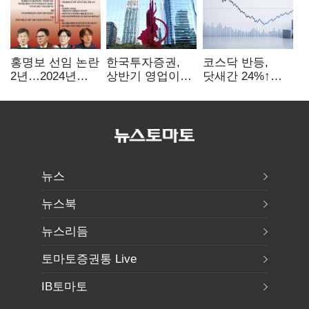
홍명보 선임 논란
한국투자증권,
코스닥 반등,
2년…2024년
상반기 영업이익
닷새간 24%↑…
파동부터 소환·
2조1701억 원…
1000선 회복은
압색까지
전년비 89.1%↑
언제
뉴스
뉴스북
뉴스리듬
토마토증권통 Live
IB토마토