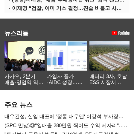
이재명 “검찰, 이미 기소 결정…진술 비틀고 사건 조작에 악용”
뉴스리듬
카카오, 2분기
가입자 증가
배터리 3사, 호남
매출·영업익 역대
·AIDC 성장…
ESS 시장서
최대…에이전트
SKT 2분기 성장
‘격돌’
AI 수익화 관건
본궤도
주요 뉴스
대우건설, 신임 대표에 '정통 대우맨' 이강석 부사장
내정
(SPC 민낯)③"일매출 280만원 찍어도 수익 제자리"…