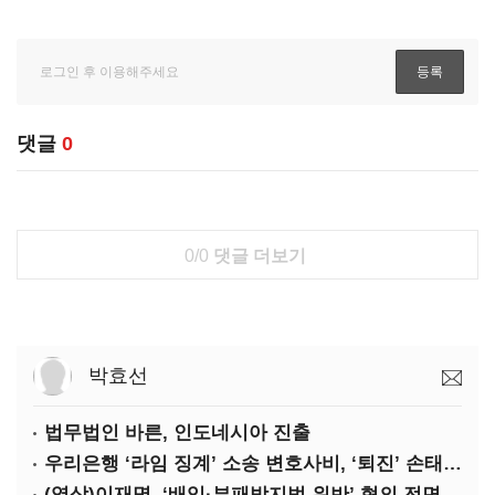
댓글
0
0/0
댓글 더보기
박효선
법무법인 바른, 인도네시아 진출
우리은행 ‘라임 징계’ 소송 변호사비, ‘퇴진’ 손태승 회장 개인이 납부하나
(영상)이재명, ‘배임·부패방지법 위반’ 혐의 전면 반박(종합)