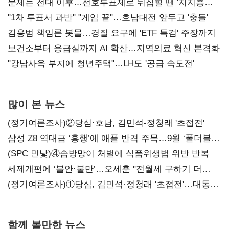
문제는 전대 이후…선호투표제로 뒤집힐 땐 '지지층
불복'
"1차 투표서 과반" "게임 끝"…호남대전 앞두고 '충돌'
김용범 책임론 봇물…경질 요구에 'ETF 특검' 주장까지
보건소부터 응급실까지 AI 확산…지역의료 혁신 본격화
"강남사옥 부지에 청년주택"…LH도 '공급 속도전'
많이 본 뉴스
(정기여론조사)②당심·호남, 김민석-정청래 '초접전'
삼성 Z8 역대급 ‘흥행’에 애플 반격 주목…9월 ‘폴더블
대전’
(SPC 민낯)④솜방망이 처벌에 식품위생법 위반 반복
세제개편에 ‘불안·불만’…오세훈 "전월세 구하기 더
힘들어질 것"
(정기여론조사)①당심, 김민석·정청래 '초접전'…대통령
지지도 '50% 아래로'(종합)
함께 볼만한 뉴스