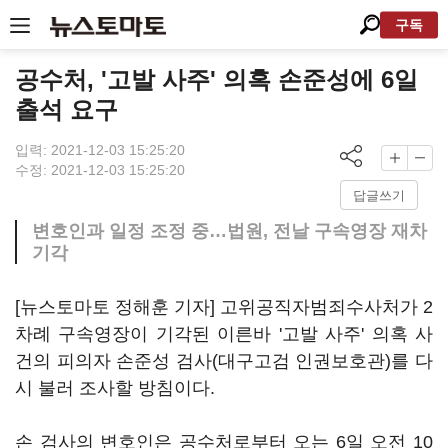
구독
공수처, '고발 사주' 의혹 손준성에 6일
출석 요구
입력: 2021-12-03 15:25:20
수정: 2021-12-03 15:25:20
답글쓰기
변호인과 일정 조정 중…법원, 전날 구속영장 재차
기각
[뉴스토마토 정해훈 기자] 고위공직자범죄수사처가 2
차례 구속영장이 기각된 이른바 '고발 사주' 의혹 사
건의 피의자 손준성 검사(대구고검 인권보호관)를 다
시 불러 조사할 방침이다.
손 검사의 변호인은 공수처로부터 오는 6일 오전 10