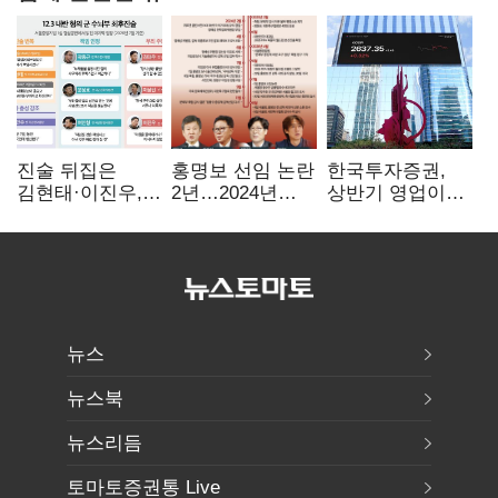
진술 뒤집은
홍명보 선임 논란
한국투자증권,
김현태·이진우,
2년…2024년
상반기 영업이익
박안수는 "국가에
파동부터 소환·
2조1701억 원…
헌신"…법정서
압색까지
전년비 89.1%↑
드러난 군
수뇌부의 민낯
뉴스
뉴스북
뉴스리듬
토마토증권통 Live