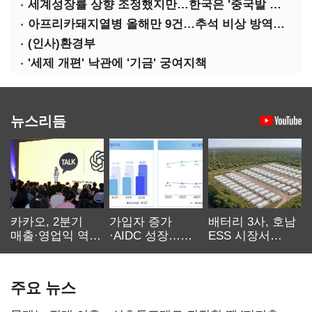
세계성장률 상향 조정했지만…한국은 '중국발 살얼음판'
아프리카돼지열병 올해만 9건…추석 비상 방역에 '총력'
(인사)환경부
'세제 개편' 낙관에 '기금' 궁여지책
뉴스리듬
카카오, 2분기
가입자 증가
배터리 3사, 호남
매출·영업익 역대
·AIDC 성장…
ESS 시장서
최대…에이전트
SKT 2분기 성장
‘격돌’
AI 수익화 관건
본궤도
주요 뉴스