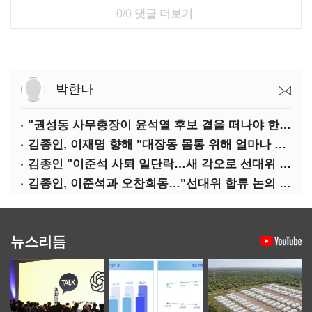
0/0
댓글 더보기
박한나
"권성동 사무총장이 윤석열 후보 곁을 떠나야 한다"
김종인, 이재명 향해 "대장동 몸통 위해 얼마나 죽어야 하나"
김종인 "이준석 사퇴 일단락…새 각오로 선대위 꾸리겠다"
김종인, 이준석과 오찬회동…"선대위 합류 논의 없었다"(종합)
뉴스리듬