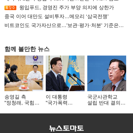
윙입푸드, 경영진 주가 부양 의지에 상한가
중국 이어 대만도 설비투자…메모리 ‘삼국전쟁’
비트코인도 국가자산으로…'보관·평가·처분' 기준은
숙제
함께 볼만한 뉴스
송영길 측
이 대통령
국군사관학교
"정청래, 국힘
"국가폭력
설립 반대 결의안
'역선택' 대상…
피해자에 사과…
발의…유용원
민주당 대표로
적극적 조사로
"정치적 목적
총선 지휘 못해"
진실 밝혀야"
추진 즉각 중단"