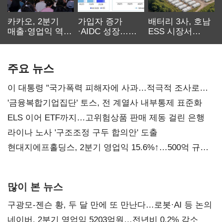
카카오, 2분기
가입자 증가
배터리 3사, 호남
매출·영업익 역대
·AIDC 성장…
ESS 시장서
최대…에이전트
SKT 2분기 성장
‘격돌’
AI 수익화 관건
본궤도
주요 뉴스
이 대통령 "국가폭력 피해자에 사과…적극적 조사로
진실 밝혀야"
'금융복합기업집단' 토스, 전 계열사 내부통제 표준화
ELS 이어 ETF까지…고위험상품 판매 제동 걸린 은행
라이나 노사 '구조조정 구두 합의안' 도출
현대지에프홀딩스, 2분기 영업익 15.6%↑…500억 규모
자사주 매입
많이 본 뉴스
구광모-젠슨 황, 두 달 만에 또 만난다…로봇·AI 등 논의
네이버, 2분기 영업익 5203억원…전년비 0.2% 감소