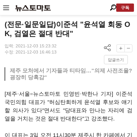
구독
(전문·일문일답)이준석 "윤석열 회동 O
K, 검열은 절대 반대"
입력: 2021-12-03 15:23:32
수정: 2021-12-03 16:46:13
답글쓰기
제주 모처에서 기자들과 티타임…"의제 사전조율?
굉장히 당혹감"
[
제주
·
서울=
뉴스토마토 민영빈
·
박한나 기자] 이준석
국민의힘 대표가 "허심탄회하게 윤석열 후보와 얘기
할 의사가 있다"면서도 "당대표와 만나는 자리에 검
열을 거치는 것은 절대 반대한다"고 강조했다.
이 대표는 3일 오전 11시30분 제주시 한 카페에서 기