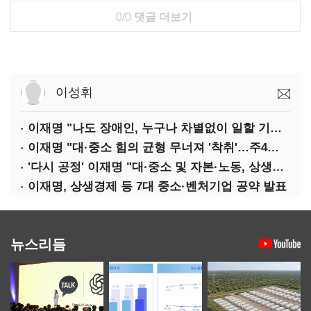
0/0
댓글 더보기
이성휘
이재명 "나도 장애인, 누구나 차별없이 일할 기회 중요"
이재명 "대·중소 힘의 균형 무너져 '착취'…주4일제, 가야할 길"
'다시 공정' 이재명 "대·중소 및 자본·노동, 상생하는 공정한 성장"
이재명, 상생경제 등 7대 중소·벤처기업 공약 발표
뉴스리듬