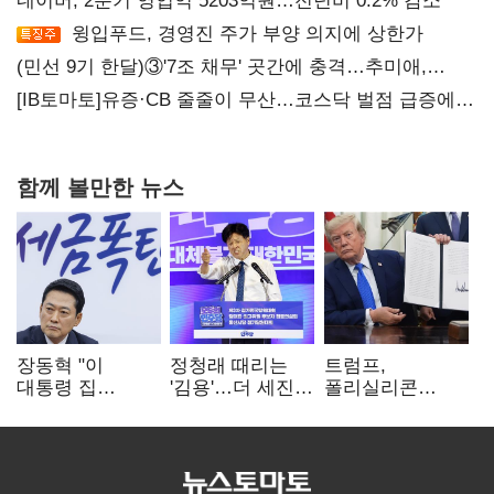
네이버, 2분기 영업익 5203억원…전년비 0.2% 감소
윙입푸드, 경영진 주가 부양 의지에 상한가
(민선 9기 한달)③'7조 채무' 곳간에 충격…추미애,
20년만에 '비상재정' 선언 승부수
[IB토마토]유증·CB 줄줄이 무산…코스닥 벌점 급증에
상폐 압박
함께 볼만한 뉴스
장동혁 "이
정청래 때리는
트럼프,
대통령 집
'김용'…더 세진
폴리실리콘
팔자마자 세금
'대통령 최측근'
파생상품에 15%
폭탄…'내로남불'"
입
관세…"미 산업
재건"