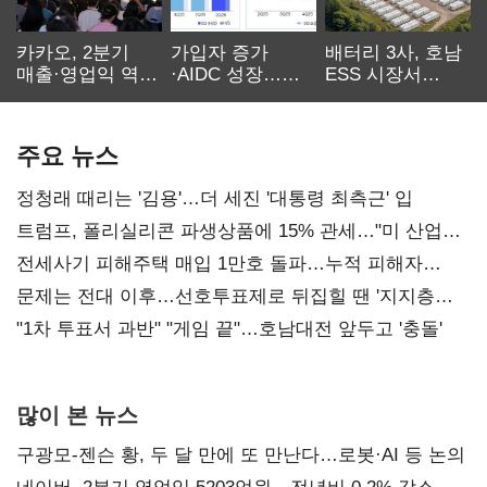
카카오, 2분기
가입자 증가
배터리 3사, 호남
매출·영업익 역대
·AIDC 성장…
ESS 시장서
최대…에이전트
SKT 2분기 성장
‘격돌’
AI 수익화 관건
본궤도
주요 뉴스
정청래 때리는 '김용'…더 세진 '대통령 최측근' 입
트럼프, 폴리실리콘 파생상품에 15% 관세…"미 산업
재건"
전세사기 피해주택 매입 1만호 돌파…누적 피해자
4만278명
문제는 전대 이후…선호투표제로 뒤집힐 땐 '지지층
불복'
"1차 투표서 과반" "게임 끝"…호남대전 앞두고 '충돌'
많이 본 뉴스
구광모-젠슨 황, 두 달 만에 또 만난다…로봇·AI 등 논의