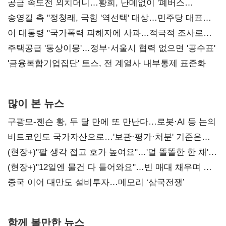
공급 속도전 외치더니…황희, 난데없이 '폐버스
리모델링' 제안
송영길 측 "정청래, 국힘 '역선택' 대상…민주당 대표로
총선 지휘 못해"
이 대통령 "국가폭력 피해자에 사과…적극적 조사로
진실 밝혀야"
주택공급 '동상이몽'…정부·서울시 협력 없으면 '공수표'
'금융복합기업집단' 토스, 전 계열사 내부통제 표준화
많이 본 뉴스
구광모-젠슨 황, 두 달 만에 또 만난다…로봇·AI 등 논의
비트코인도 국가자산으로…'보관·평가·처분' 기준은
숙제
(현장+)"팔 생각 접고 호가 높여요"…'덜 똘똘한 한 채'
20억 키맞추기
(현장+)"12일엔 물건 다 들어와요"…빈 매대 채우며 문
연 홈플러스
중국 이어 대만도 설비투자…메모리 ‘삼국전쟁’
함께 볼만한 뉴스