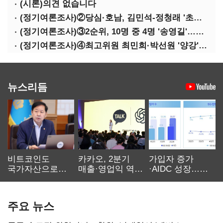
(시론)의견 없습니다
(정기여론조사)②당심·호남, 김민석-정청래 '초접전'
(정기여론조사)③2순위, 10명 중 4명 '송영길'…정청래 '한 자릿수'
(정기여론조사)④최고위원 최민희·박선원 '양강'…서미화·이성윤·임미애 뒤이어
뉴스리듬
비트코인도
카카오, 2분기
가입자 증가
국가자산으로…'
매출·영업익 역대
·AIDC 성장…
보관·평가·처분'
최대…에이전트
SKT 2분기 성장
기준은 숙제
AI 수익화 관건
본궤도
주요 뉴스