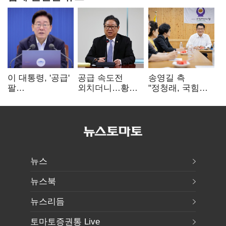
이 대통령, '공급'
공급 속도전
송영길 측
팔
외치더니…황희,
"정청래, 국힘
걷어붙였는데…
난데없이 '폐버스
'역선택' 대상…
여 내부선
리모델링' 제안
민주당 대표로
'부동산
총선 지휘 못해"
망언'(종합)
뉴스
뉴스북
뉴스리듬
토마토증권통 Live