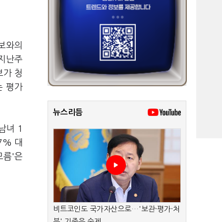
후보와의
 지난주
보가 청
는 평가
뉴스리듬
남녀 1
7% 대
모름'은
비트코인도 국가자산으로…'보관·평가·처
분' 기준은 숙제