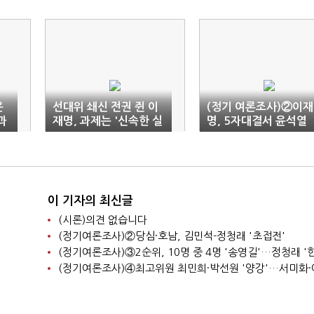
운
선대위 쇄신 전권 쥔 이
(정기 여론조사)②이재
과
재명, 과제는 '신속한 실
명, 5자대결서 윤석열
천' 컨트롤타워
맹추격
이 기자의 최신글
(시론)의견 없습니다
(정기여론조사)②당심·호남, 김민석-정청래 '초접전'