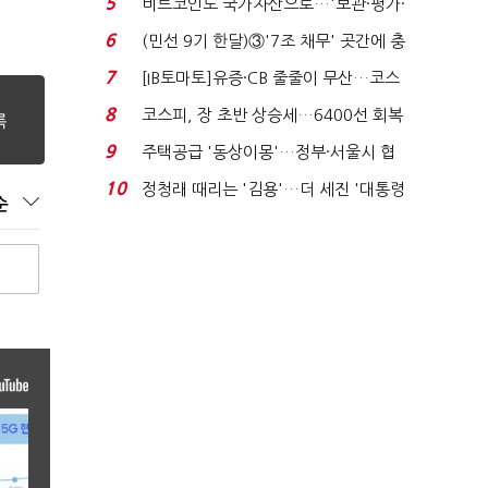
5
비트코인도 국가자산으로…'보관·평가·
처분' 기준은 ...
6
(민선 9기 한달)③'7조 채무' 곳간에 충
격…추미애, 20년...
7
[IB토마토]유증·CB 줄줄이 무산…코스
닥 벌점 급증에 ...
8
코스피, 장 초반 상승세…6400선 회복
시도
9
주택공급 '동상이몽'…정부·서울시 협
력 없으면 '공수표'...
10
정청래 때리는 '김용'…더 세진 '대통령
순
최측근' 입...