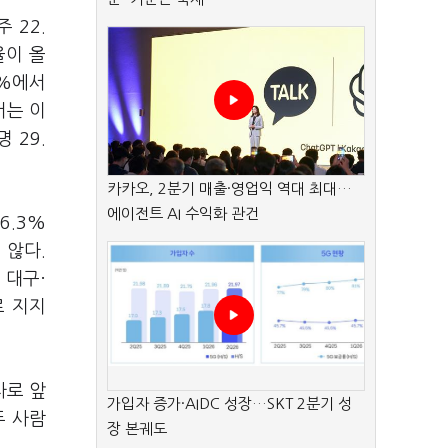
 22.
율이 올
6%에서
서는 이
 29.
카카오, 2분기 매출·영업익 역대 최대…
에이전트 AI 수익화 관건
6.3%
 않다.
 대구·
로 지지
차로 앞
가입자 증가·AIDC 성장…SKT 2분기 성
두 사람
장 본궤도