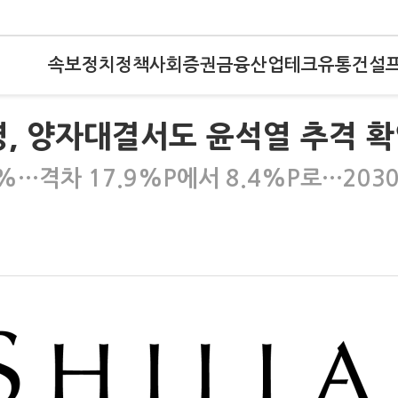
속보
정치
정책
사회
증권
금융
산업
테크
유통
건설
, 양자대결서도 윤석열 추격 
1%…격차 17.9%P에서 8.4%P로…2030