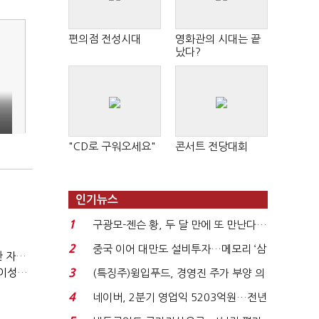
편의점 전성시대
영화관의 시대는 끝
났다?
"CD로 구워오세요"
콘서트 전당대회
인기뉴스
1
구광모-젠슨 황, 두 달 만에 또 만난다…
로봇·AI 등 논...
2
중국 이어 대만도 설비투자…메모리 ‘삼
(정기여론조사)③2순위, 10명 중 4명 '송영길'…정청래 '한 자릿수'
국전쟁’
(정기여론조사)④최고위원 최민희·박선원 '양강'…서미화·이성윤·임미애 뒤이어
3
(특징주)윙입푸드, 경영진 주가 부양 의
지에 상한가...
4
네이버, 2분기 영업익 5203억원…전년
비 0.2% 감소...