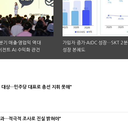
2분기 매출·영업익 역대
가입자 증가·AIDC 성장…SKT 2
전트 AI 수익화 관건
성장 본궤도
택' 대상…민주당 대표로 총선 지휘 못해"
사과…적극적 조사로 진실 밝혀야"