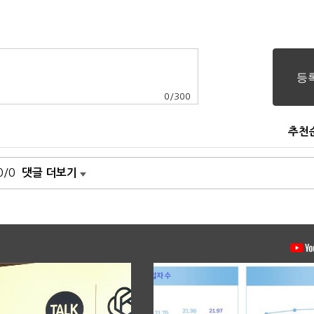
0
/
300
추천
0/0
댓글 더보기