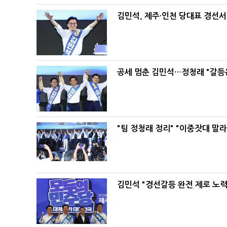
김민석, 제주·인천 당대표 경선서 '
공세 멈춘 김민석…정청래 "갈등
"팀 정청래 정리" "이중잣대 말
김민석 "경선갈등 완전 제로 노력