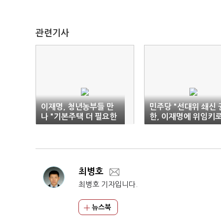
관련기사
이재명, 청년농부들 만
민주당 "선대위 쇄신 
나 "기본주택 더 필요한
한, 이재명에 위임키
곳은 지방"
결의"
최병호
최병호 기자입니다.
뉴스북