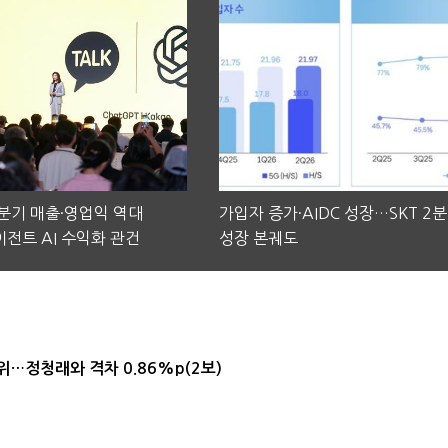
2분기 매출·영업익 역대
가입자 증가·AIDC 성장…SKT 2
전트 AI 수익화 관건
성장 본궤도
1위…정청래와 격차 0.86%p(2보)