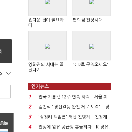
집다운 집이 필요하
편의점 전성시대
다
영화관의 시대는 끝
"CD로 구워오세요"
났다?
순
인기뉴스
1
전국 기름값 12주 연속 하락…서울 휘
발윳값 1909원...
2
김민석 "경선갈등 완전 제로 노력"…정
청래 "반명 공세 사...
3
'정청래 책임론' 꺼낸 친명계…친청계
는 추가투표 때리기...
4
전쟁에 원유 공급망 흔들리자…K-정유,