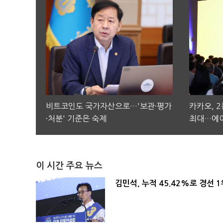
비트코인도 국가자산으로…'보관·평가
카카오, 
·처분' 기준은 숙제
최대…에이
이 시간 주요 뉴스
김민석, 누적 45.42%로 경선 