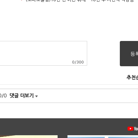
0
/
300
추천
0/0
댓글 더보기