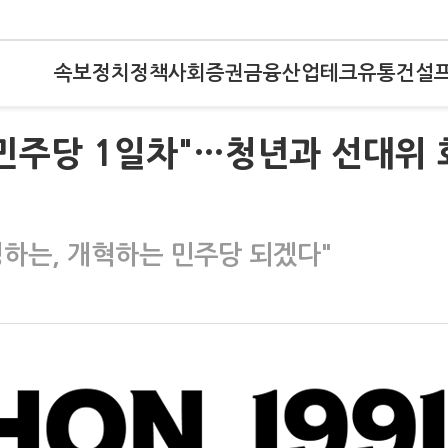
속보
정치
정책
사회
증권
금융
산업
테크
유통
건설
민주당 1일차"…청년과 선대위 
반성하는, 개혁하는 민주당 되겠다"