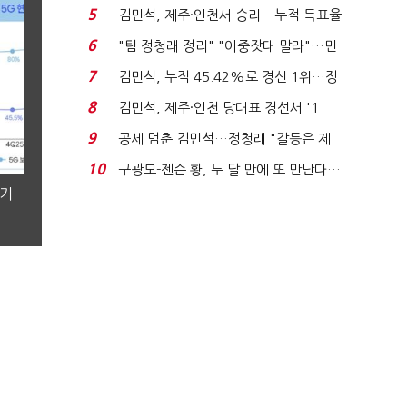
에너지안보 핵심...
5
김민석, 제주·인천서 승리…누적 득표율
'1위 탈환'(종합)...
6
"팀 정청래 정리" "이중잣대 말라"…민
주 최고위원 계파 다...
7
김민석, 누적 45.42%로 경선 1위…정
청래와 격차 0.86%p(...
8
김민석, 제주·인천 당대표 경선서 '1
위'(1보)...
9
공세 멈춘 김민석…정청래 "갈등은 제
가 수습"
10
구광모-젠슨 황, 두 달 만에 또 만난다…
로봇·AI 등 논...
분기