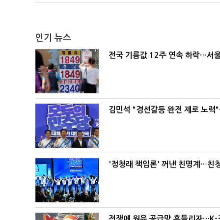
인기 뉴스
전국 기름값 12주 연속 하락…서울
김민석 "경선갈등 완전 제로 노력"
'정청래 책임론' 꺼낸 친명계…친
전쟁에 원유 공급망 흔들리자…K-