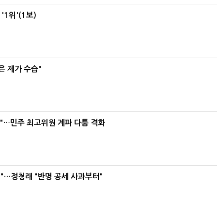
1위'(1보)
은 제가 수습"
라"…민주 최고위원 계파 다툼 격화
"…정청래 "반명 공세 사과부터"