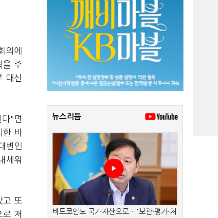
 회의에
혁을 주
부 대신
뉴스리듬
된다"면
의한 바
부대변인
 내세워
았고 또
비트코인도 국가자산으로…'보관·평가·처
으로 저