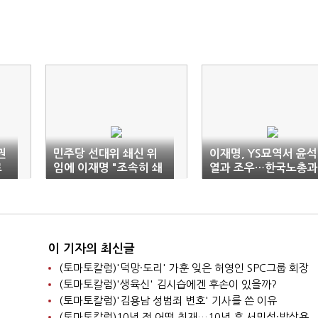
권
민주당 선대위 쇄신 위
이재명, YS묘역서 윤석
로
임에 이재명 "조속히 쇄
열과 조우…한국노총과
신안 마련"
첫 간담회
이 기자의 최신글
(토마토칼럼)'덕망·도리' 가훈 잊은 허영인 SPC그룹 회장
(토마토칼럼)'생육신' 김시습에겐 후손이 있을까?
(토마토칼럼)'김용남 성범죄 변호' 기사를 쓴 이유
(토마토칼럼)10년 전 어떤 취재…10년 후 서민석·박상용