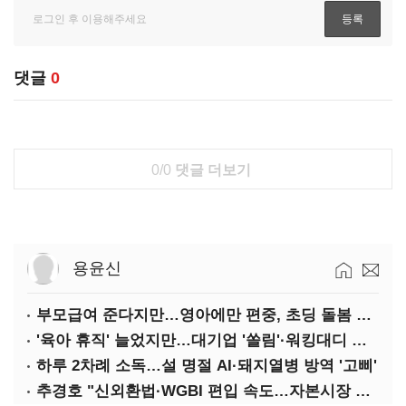
댓글
0
0/0
댓글 더보기
용윤신
부모급여 준다지만…영아에만 편중, 초딩 돌봄 절실
'육아 휴직' 늘었지만…대기업 '쏠림'·워킹대디 여전히 '저조'
하루 2차례 소독…설 명절 AI·돼지열병 방역 '고삐'
추경호 "신외환법·WGBI 편입 속도…자본시장 투자환경 개선"