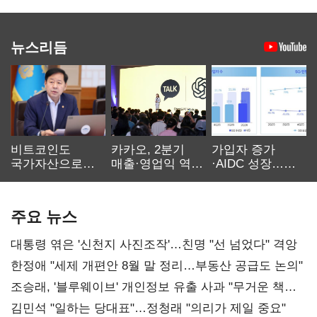
뉴스리듬
비트코인도
카카오, 2분기
가입자 증가
국가자산으로…'
매출·영업익 역대
·AIDC 성장…
보관·평가·처분'
최대…에이전트
SKT 2분기 성장
기준은 숙제
AI 수익화 관건
본궤도
주요 뉴스
대통령 엮은 '신천지 사진조작'…친명 "선 넘었다" 격앙
한정애 "세제 개편안 8월 말 정리…부동산 공급도 논의"
조승래, '블루웨이브' 개인정보 유출 사과 "무거운 책임
통감"
김민석 "일하는 당대표"…정청래 "의리가 제일 중요"