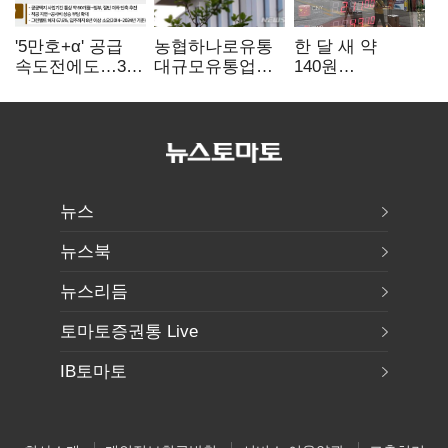
'5만호+α' 공급
농협하나로유통
한 달 새 약
속도전에도…3대
대규모유통업법
140원
난제 '첩첩산중'
위반 적발…
급락…'역대급
공정위, 과징금
엔저'에 원화
4억6200만원
변곡점
부과
뉴스
뉴스북
뉴스리듬
토마토증권통 Live
IB토마토