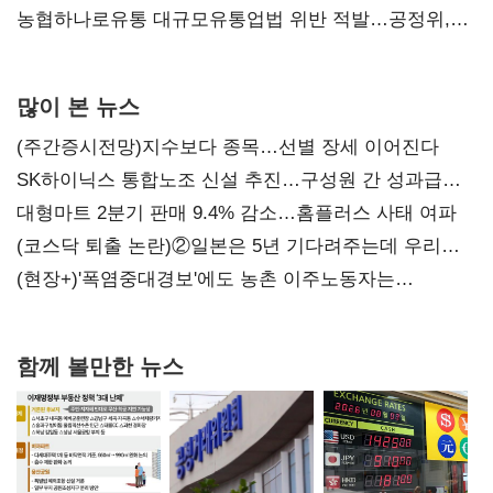
농협하나로유통 대규모유통업법 위반 적발…공정위,
과징금 4억6200만원 부과
많이 본 뉴스
(주간증시전망)지수보다 종목…선별 장세 이어진다
SK하이닉스 통합노조 신설 추진…구성원 간 성과급
불만 확산
대형마트 2분기 판매 9.4% 감소…홈플러스 사태 여파
(코스닥 퇴출 논란)②일본은 5년 기다려주는데 우리는
당장 퇴출?…시간만으론 부족한 코스닥 구하기
(현장+)'폭염중대경보'에도 농촌 이주노동자는
강행군…'야외작업 중지' 권고도 무시
함께 볼만한 뉴스