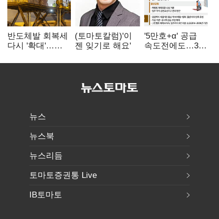
반도체발 회복세
(토마토칼럼)'이
'5만호+α' 공급
다시 '확대'…
젠 잊기로 해요'
속도전에도…3대
제조업 생산
난제 '첩첩산중'
5.8% 반등
뉴스
뉴스북
뉴스리듬
토마토증권통 Live
IB토마토