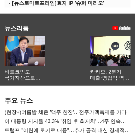
[뉴스토마토프라임]효자 IP '슈퍼 마리오'
뉴스리듬
비트코인도
카카오, 2분기
국가자산으로…'
매출·영업익 역대
보관·평가·처분'
최대…에이전트
기준은 숙제
AI 수익화 관건
주요 뉴스
(현장+)여름밤 채운 '맥주 한잔'…전주가맥축제를 가다
이 대통령 지지율 43.3% '취임 후 최저치'…4주 연속
'하락'
트럼프 "이란에 로키로 대응"…추가 공격 대신 경제적