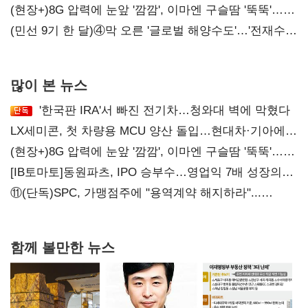
압박 시사
(현장+)8G 압력에 눈앞 '깜깜', 이마엔 구슬땀 '뚝뚝'…
화려한 에어쇼 뒤 땀방울
(민선 9기 한 달)④막 오른 '글로벌 해양수도'…'전재수
리더십' 시험대
많이 본 뉴스
'한국판 IRA'서 빠진 전기차…청와대 벽에 막혔다
LX세미콘, 첫 차량용 MCU 양산 돌입…현대차·기아에
공급
(현장+)8G 압력에 눈앞 '깜깜', 이마엔 구슬땀 '뚝뚝'…
화려한 에어쇼 뒤 땀방울
[IB토마토]동원파츠, IPO 승부수…영업익 7배 성장의
이면은 고객 편중
⑪(단독)SPC, 가맹점주에 "용역계약 해지하라"...
내팽개친 '사회적합의'
함께 볼만한 뉴스