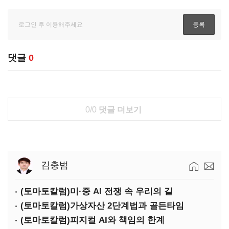
댓글
0
0/0
댓글 더보기
김충범
(토마토칼럼)미·중 AI 전쟁 속 우리의 길
(토마토칼럼)가상자산 2단계법과 골든타임
(토마토칼럼)피지컬 AI와 책임의 한계