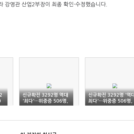
라 강영관 산업2부장이 최종 확인·수정했습니다.
2
신규확진 3292명 역대
신규확진 3292명 '역
0
'최다'…위중증 506명,
최다'…위중증 506명,
사망 29명(1보)
이틀 연속 500명대(종
합)