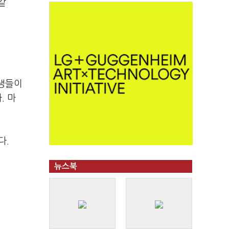
같
험생들이
. 마
다.
뉴스북