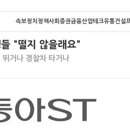
속보
정치
정책
사회
증권
금융
산업
테크
유통
건설
들 "떨지 않을래요"
, 뛰거나 경찰차 타거나