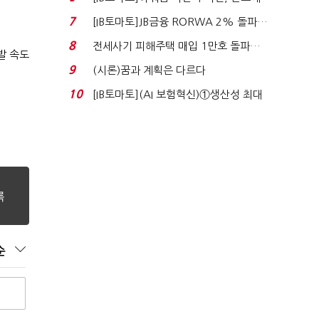
340억 베팅…가...
7
[IB토마토]JB금융 RORWA 2% 돌파…
실적 견인은 은행 ...
8
전세사기 피해주택 매입 1만호 돌파…
발 속도
누적 피해자 4만2...
9
(시론)꿈과 계획은 다르다
10
[IB토마토](AI 보험혁신)①생산성 최대
80% 개선…현실...
순