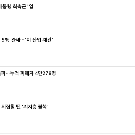
대통령 최측근' 입
5% 관세…"미 산업 재건"
돌파…누적 피해자 4만278명
뒤집힐 땐 '지지층 불복'