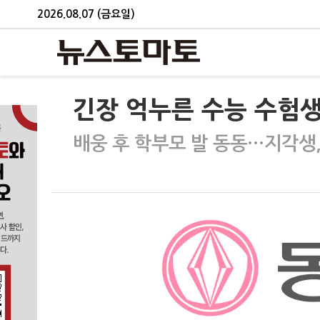
2026.08.07 (금요일)
긴장 억누른 수능 수험생
배웅 후 학부모 발 동동…지각생