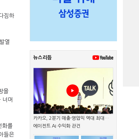
 다짐하
 발열
뉴스리듬
방을
을 너머
카카오, 2분기 매출·영업익 역대 최대…
 전화를
에이전트 AI 수익화 관건
 아들은