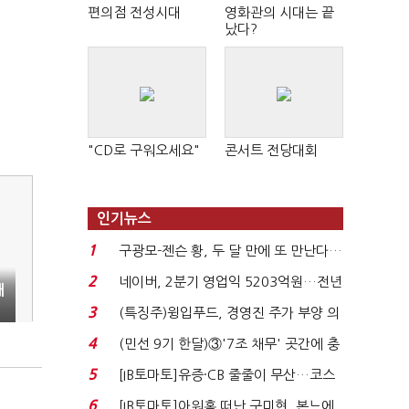
편의점 전성시대
영화관의 시대는 끝
났다?
"CD로 구워오세요"
콘서트 전당대회
인기뉴스
1
구광모-젠슨 황, 두 달 만에 또 만난다…
로봇·AI 등 논...
2
네이버, 2분기 영업익 5203억원…전년
대
비 0.2% 감소...
3
(특징주)윙입푸드, 경영진 주가 부양 의
지에 상한가...
4
(민선 9기 한달)③'7조 채무' 곳간에 충
격…추미애, 20년...
5
[IB토마토]유증·CB 줄줄이 무산…코스
닥 벌점 급증에 ...
6
[IB토마토]아워홈 떠난 구미현, 본느에