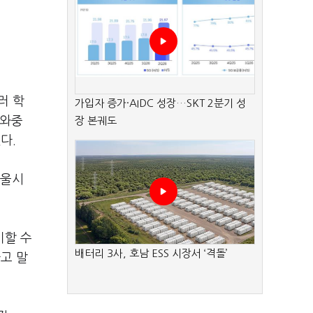
러 학
가입자 증가·AIDC 성장…SKT 2분기 성
 와중
장 본궤도
다.
서울시
비할 수
배터리 3사, 호남 ESS 시장서 ‘격돌’
고 말