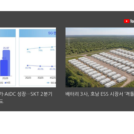
·AIDC 성장…SKT 2분기
배터리 3사, 호남 ESS 시장서 ‘격돌
도