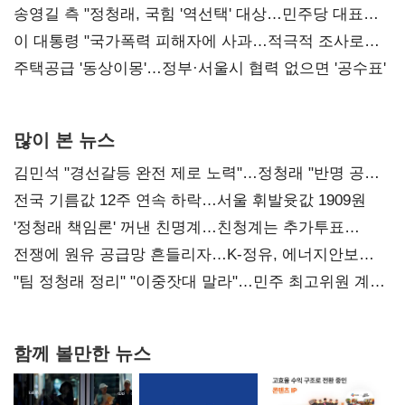
리모델링' 제안
송영길 측 "정청래, 국힘 '역선택' 대상…민주당 대표로
총선 지휘 못해"
이 대통령 "국가폭력 피해자에 사과…적극적 조사로
진실 밝혀야"
주택공급 '동상이몽'…정부·서울시 협력 없으면 '공수표'
많이 본 뉴스
김민석 "경선갈등 완전 제로 노력"…정청래 "반명 공세
사과부터"
전국 기름값 12주 연속 하락…서울 휘발윳값 1909원
'정청래 책임론' 꺼낸 친명계…친청계는 추가투표
때리기
전쟁에 원유 공급망 흔들리자…K-정유, 에너지안보
핵심으로 재부상
"팀 정청래 정리" "이중잣대 말라"…민주 최고위원 계파
다툼 격화
함께 볼만한 뉴스