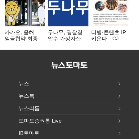
카카오, 올해
두나무, 경찰청
티빙·콘텐츠 IP
임금협약 최종
압수 가상자산
키운다…CJ
타결…연봉 6.3%
보관 맡는다…
ENM, 하반기
인상·격려금
커스터디 사업
글로벌 확장 가속
300만원
최종 낙찰
뉴스
뉴스북
뉴스리듬
토마토증권통 Live
IB토마토