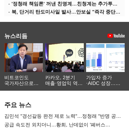
'정청래 책임론' 꺼낸 친명계…친청계는 추가투표 때리기
북, 단거리 탄도미사일 발사…안보실 "즉각 중단 촉구"
뉴스리듬
비트코인도
카카오, 2분기
가입자 증가
국가자산으로…'
매출·영업익 역대
·AIDC 성장…
보관·평가·처분'
최대…에이전트
SKT 2분기 성장
기준은 숙제
AI 수익화 관건
본궤도
주요 뉴스
김민석 "경선갈등 완전 제로 노력"…정청래 "반명 공세
사과부터"
공급 속도전 외치더니…황희, 난데없이 '폐버스