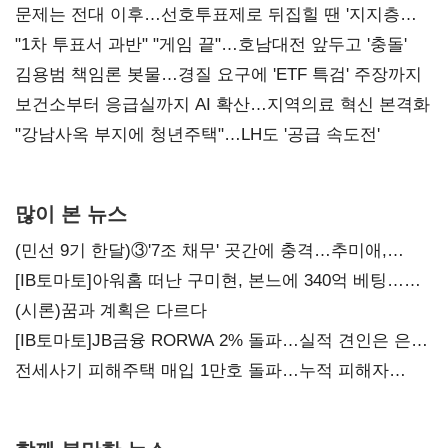
문제는 전대 이후…선호투표제로 뒤집힐 땐 '지지층
불복'
"1차 투표서 과반" "게임 끝"…호남대전 앞두고 '충돌'
김용범 책임론 봇물…경질 요구에 'ETF 특검' 주장까지
보건소부터 응급실까지 AI 확산…지역의료 혁신 본격화
"강남사옥 부지에 청년주택"…LH도 '공급 속도전'
많이 본 뉴스
(민선 9기 한달)③'7조 채무' 곳간에 충격…추미애,
20년만에 '비상재정' 선언 승부수
[IB토마토]아워홈 떠난 구미현, 본느에 340억 베팅…
가족 지배체제 구축
(시론)꿈과 계획은 다르다
[IB토마토]JB금융 RORWA 2% 돌파…실적 견인은 은행
아닌 캐피탈
전세사기 피해주택 매입 1만호 돌파…누적 피해자
4만278명