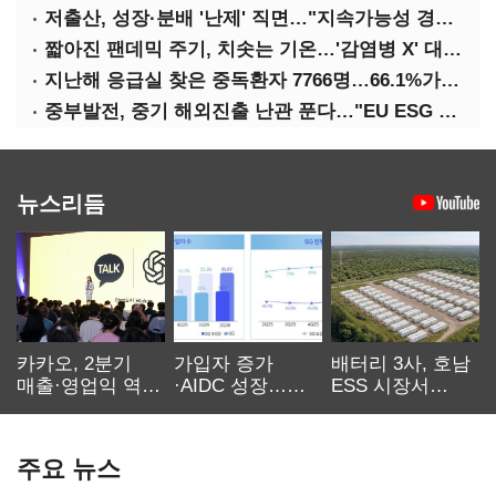
저출산, 성장·분배 '난제' 직면…"지속가능성 경고등"
짧아진 팬데믹 주기, 치솟는 기온…'감염병 X' 대비해야
지난해 응급실 찾은 중독환자 7766명…66.1%가 '의도적 중독'
중부발전, 중기 해외진출 난관 푼다…"EU ESG 실사 공동 대응"
뉴스리듬
카카오, 2분기
가입자 증가
배터리 3사, 호남
매출·영업익 역대
·AIDC 성장…
ESS 시장서
최대…에이전트
SKT 2분기 성장
‘격돌’
AI 수익화 관건
본궤도
주요 뉴스