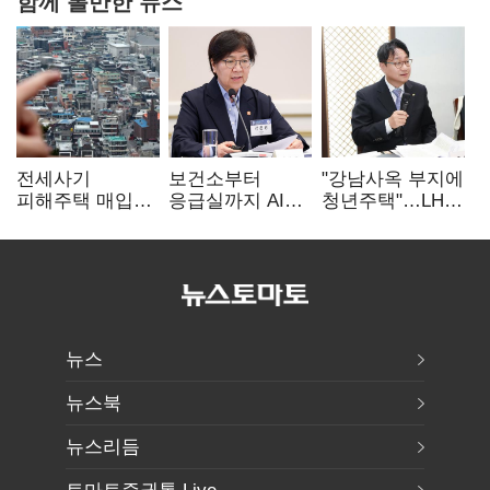
함께 볼만한 뉴스
전세사기
보건소부터
"강남사옥 부지에
피해주택 매입
응급실까지 AI
청년주택"…LH도
1만호 돌파…
확산…지역의료
'공급 속도전'
누적 피해자
혁신 본격화
4만278명
뉴스
뉴스북
뉴스리듬