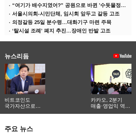
“여기가 배수지였어?” 공원으로 바뀐 '수돗물정거장'
서울시의회-시민단체, 임시회 앞두고 갈등 고조
의정갈등 25일 분수령…대화기구 마련 주목
‘탈시설 조례’ 폐지 추진…장애인 반발 고조
뉴스리듬
비트코인도
카카오, 2분기
국가자산으로…'
매출·영업익 역대
보관·평가·처분'
최대…에이전트
기준은 숙제
AI 수익화 관건
주요 뉴스