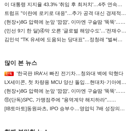
이 대통령 지지율 43.3% '취임 후 최저치'…4주 연속
'하락'
트럼프 "이란에 로키로 대응"…추가 공격 대신 경제적
압박 시사
(현장+)8G 압력에 눈앞 '깜깜', 이마엔 구슬땀 '뚝뚝'…
화려한 에어쇼 뒤 땀방울
(민선 9기 한 달)④막 오른 '글로벌 해양수도'…'전재수
리더십' 시험대
김민석 "TK 유세에 도움되는 당대표"…정청래 "벌써
대표된 양 당직 배분"
많이 본 뉴스
'한국판 IRA'서 빠진 전기차…청와대 벽에 막혔다
LX세미콘, 첫 차량용 MCU 양산 돌입…현대차·기아에
공급
(현장+)8G 압력에 눈앞 '깜깜', 이마엔 구슬땀 '뚝뚝'…
화려한 에어쇼 뒤 땀방울
⑪(단독)SPC, 가맹점주에 "용역계약 해지하라"...
내팽개친 '사회적합의'
[IB토마토]동원파츠, IPO 승부수…영업익 7배 성장의
이면은 고객 편중