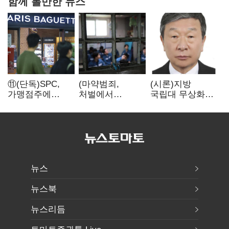
함께 볼만한 뉴스
⑪(단독)SPC,
(마약범죄,
(시론)지방
가맹점주에
처벌에서
국립대 무상화와
"용역계약
치료로)③(단독)
대학개혁
해지하라"...
법무부,
내팽개친
마약재활과 4곳
'사회적합의'
→13곳
확대…'교정청'
밑그림
뉴스
뉴스북
뉴스리듬