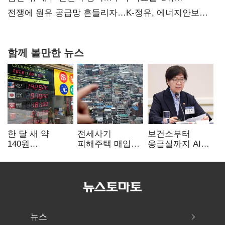
탈환'(종합)
전쟁에 원유 공급망 흔들리자…K-정유, 에너지안보
핵심으로 재부상
함께 볼만한 뉴스
한 달 새 약
전세사기
보건소부터
140원
피해주택 매입
응급실까지 AI
급락…'역대급
1만호 돌파…
확산…지역의료
엔저'에 원화
누적 피해자
혁신 본격화
변곡점
4만278명
뉴스