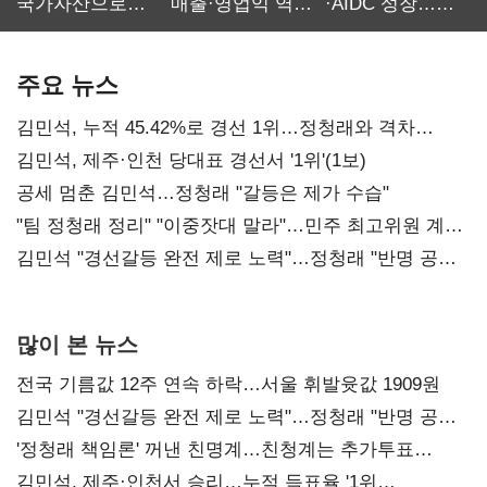
국가자산으로…'
매출·영업익 역대
·AIDC 성장…
보관·평가·처분'
최대…에이전트
SKT 2분기 성장
기준은 숙제
AI 수익화 관건
본궤도
주요 뉴스
김민석, 누적 45.42%로 경선 1위…정청래와 격차
0.86%p(2보)
김민석, 제주·인천 당대표 경선서 '1위'(1보)
공세 멈춘 김민석…정청래 "갈등은 제가 수습"
"팀 정청래 정리" "이중잣대 말라"…민주 최고위원 계파
다툼 격화
김민석 "경선갈등 완전 제로 노력"…정청래 "반명 공세
사과부터"
많이 본 뉴스
전국 기름값 12주 연속 하락…서울 휘발윳값 1909원
김민석 "경선갈등 완전 제로 노력"…정청래 "반명 공세
사과부터"
'정청래 책임론' 꺼낸 친명계…친청계는 추가투표
때리기
김민석, 제주·인천서 승리…누적 득표율 '1위