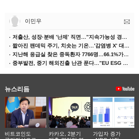
이민우
저출산, 성장·분배 '난제' 직면…"지속가능성 경고등"
짧아진 팬데믹 주기, 치솟는 기온…'감염병 X' 대비해야
지난해 응급실 찾은 중독환자 7766명…66.1%가 '의도적 중독'
중부발전, 중기 해외진출 난관 푼다…"EU ESG 실사 공동 대응"
뉴스리듬
비트코인도
카카오, 2분기
가입자 증가