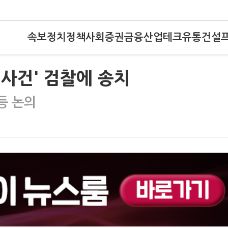
속보
정치
정책
사회
증권
금융
산업
테크
유통
건설
 사건' 검찰에 송치
등 논의