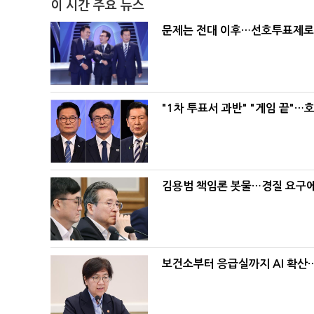
이 시간 주요 뉴스
문제는 전대 이후…선호투표제로 
"1차 투표서 과반" "게임 끝"…
김용범 책임론 봇물…경질 요구에 
보건소부터 응급실까지 AI 확산