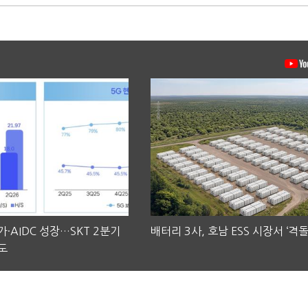
·AIDC 성장…SKT 2분기
배터리 3사, 호남 ESS 시장서 ‘격돌
도