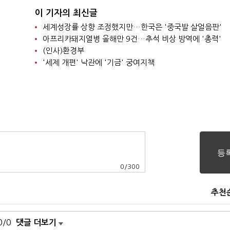
이 기자의 최신글
세계성장률 상향 조정했지만…한국은 '중국발 살얼음판'
아프리카돼지열병 올해만 9건…추석 비상 방역에 '총력'
(인사)환경부
'세제 개편' 낙관에 '기금' 궁여지책
0
/
300
추천
0/0
댓글 더보기