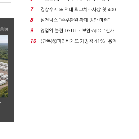
이스피싱 공시 ...
7
경상수지 또 역대 최고치…사상 첫 400
억달러에 '3% 성...
8
삼전닉스 “주주환원 확대 방안 마련”…
로이터에 성명...
9
영업익 늘린 LGU+…보안·AIDC '신사
업 드라이브'...
10
(단독)⑩파리바게뜨 가맹점 41% '용역
제빵기사 없어'…고...
’