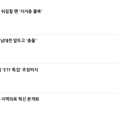
뒤집힐 땐 '지지층 불복'
호남대전 앞두고 '충돌'
'ETF 특검' 주장까지
…지역의료 혁신 본격화