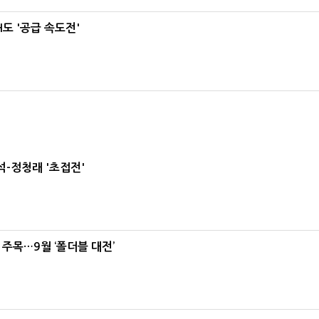
도 '공급 속도전'
-정청래 '초접전'
 주목…9월 ‘폴더블 대전’