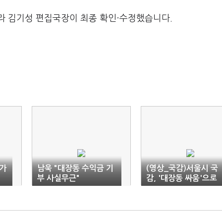
라 김기성 편집국장이 최종 확인·수정했습니다.
시가
남욱 "대장동 수익금 기
(영상_국감)서울시 국
부 사실무근"
감, '대장동 싸움'으로
아수라장(종합)