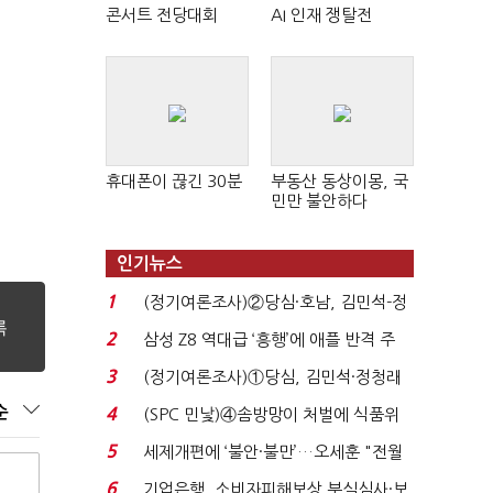
콘서트 전당대회
AI 인재 쟁탈전
휴대폰이 끊긴 30분
부동산 동상이몽, 국
민만 불안하다
인기뉴스
1
(정기여론조사)②당심·호남, 김민석-정
청래 '초접전'...
2
삼성 Z8 역대급 ‘흥행’에 애플 반격 주
목…9월 ‘폴...
3
(정기여론조사)①당심, 김민석·정청래
'초접전'…대통령 ...
순
4
(SPC 민낯)④솜방망이 처벌에 식품위
생법 위반 반복...
5
세제개편에 ‘불안·불만’…오세훈 "전월
세 구하기 더 ...
6
기업은행, 소비자피해보상 부실심사·보