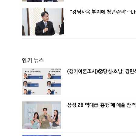
"강남사옥 부지에 청년주택"…LH
인기 뉴스
(정기여론조사)②당심·호남, 김민석
삼성 Z8 역대급 ‘흥행’에 애플 반격