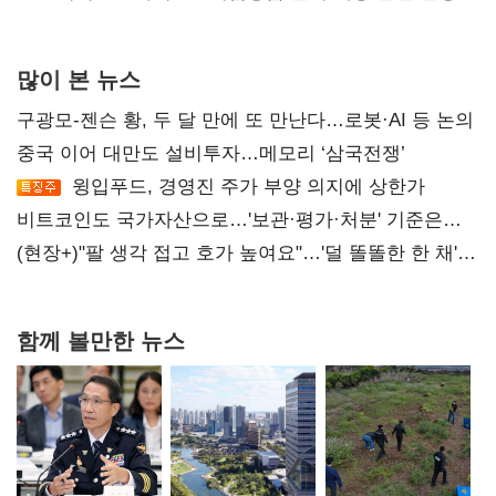
많이 본 뉴스
구광모-젠슨 황, 두 달 만에 또 만난다…로봇·AI 등 논의
중국 이어 대만도 설비투자…메모리 ‘삼국전쟁’
윙입푸드, 경영진 주가 부양 의지에 상한가
비트코인도 국가자산으로…'보관·평가·처분' 기준은
숙제
(현장+)"팔 생각 접고 호가 높여요"…'덜 똘똘한 한 채'
20억 키맞추기
함께 볼만한 뉴스