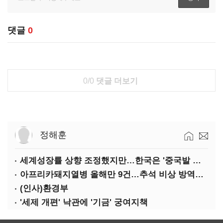
댓글
0
0/0
댓글 더보기
정해훈
세계성장률 상향 조정했지만…한국은 '중국발 살얼음판'
아프리카돼지열병 올해만 9건…추석 비상 방역에 '총력'
(인사)환경부
'세제 개편' 낙관에 '기금' 궁여지책