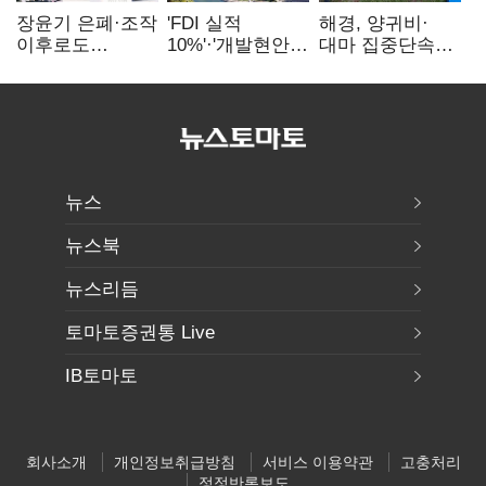
장윤기 은폐·조작
'FDI 실적
해경, 양귀비·
이후로도
10%'·'개발현안
대마 집중단속…
정보유출·
산적'…
4개월 동안
내부비위…경찰
인천경제청장
249명 검거
신뢰는 어디에
구원투수 찾기
뉴스
뉴스북
뉴스리듬
토마토증권통 Live
IB토마토
회사소개
개인정보취급방침
서비스 이용약관
고충처리
정정반론보도