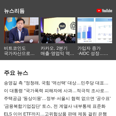
뉴스리듬
비트코인도
카카오, 2분기
가입자 증가
국가자산으로…'
매출·영업익 역대
·AIDC 성장…
보관·평가·처분'
최대…에이전트
SKT 2분기 성장
기준은 숙제
AI 수익화 관건
본궤도
주요 뉴스
송영길 측 "정청래, 국힘 '역선택' 대상…민주당 대표로
총선 지휘 못해"
이 대통령 "국가폭력 피해자에 사과…적극적 조사로
진실 밝혀야"
주택공급 '동상이몽'…정부·서울시 협력 없으면 '공수표'
'금융복합기업집단' 토스, 전 계열사 내부통제 표준화
ELS 이어 ETF까지…고위험상품 판매 제동 걸린 은행