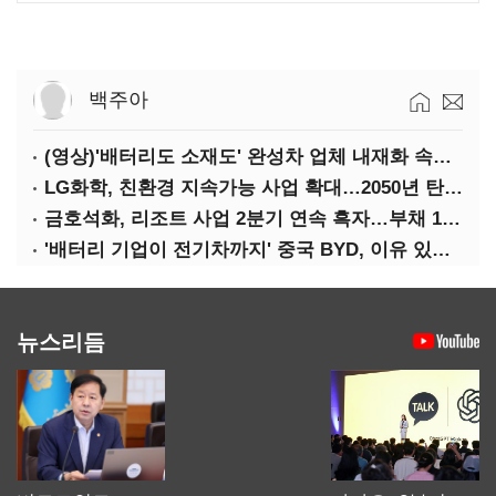
백주아
(영상)'배터리도 소재도' 완성차 업체 내재화 속도낸다
LG화학, 친환경 지속가능 사업 확대…2050년 탄소중립 달성
금호석화, 리조트 사업 2분기 연속 흑자…부채 170%↓
'배터리 기업이 전기차까지' 중국 BYD, 이유 있는 선전
뉴스리듬