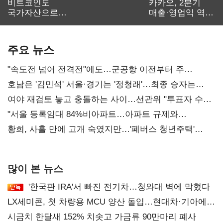
비트코인도
카카오, 2분기
국가자산으로…'
매출·영업익 역대
보관·평가·처분'
최대…에이전트
기준은 숙제
AI 수익화 관건
주요 뉴스
"속도전 넘어 전격전"에도…군공항 이전부터 주
52시간까지 '뇌관'
호남은 '김민석' 서울·경기는 '정청래'…최종 승자는
'안갯속'
여야 재검토 놓고 충돌하는 사이…선관위 "투표자 수
오차 당연"
"서울 등록임대 84%비아파트…아파트 규제와
달리해야"
황희, 사흘 만에 고개 숙였지만…'폐버스 청년주택'
후폭풍
많이 본 뉴스
'한국판 IRA'서 빠진 전기차…청와대 벽에 막혔다
LX세미콘, 첫 차량용 MCU 양산 돌입…현대차·기아에
공급
시금치 한달새 152% 치솟고 가금류 90만마리 폐사