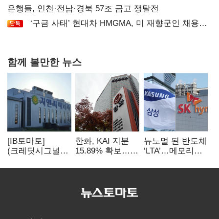
은행들, 인천·전남·경북 57조 금고 쟁탈전
‘구금 사태’ 현대차 HMGMA, 미 재향군인 채용
확대로 분위기 반전
함께 볼만한 뉴스
[IB토마토]
한화, KAI 지분
뉴노멀 된 반도체
(크레딧시그널)
15.89% 확보…
‘LTA’…메모리
지엔씨에너지, AI
기업결합심사
3사, 2030년까지
데이터센터 타고
신청 예정
54조 선불 계약
외형 확대