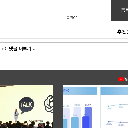
0
/
300
추천
0/0
댓글 더보기