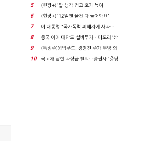
처분' 기준은 ...
5
(현장+)"팔 생각 접고 호가 높여
요"…'덜 똘똘한 한 채' 20...
6
(현장+)"12일엔 물건 다 들어와요"…
빈 매대 채우며 문 연 ...
7
이 대통령 "국가폭력 피해자에 사과…
적극적 조사로 진...
8
중국 이어 대만도 설비투자…메모리 ‘삼
국전쟁’
9
(특징주)윙입푸드, 경영진 주가 부양 의
지에 상한가...
10
국고채 담합 과징금 철퇴…증권사 '충당
금 폭탄' 우려...