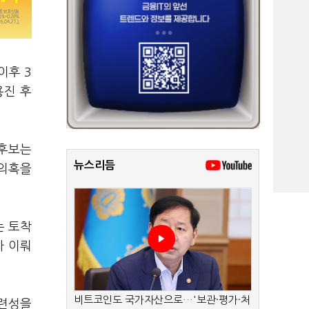
이후 3
용진 후
 후보는
뉴스리듬
 의혹을
는 토착
가 이뤄
비트코인도 국가자산으로…'보관·평가·처
관련성을