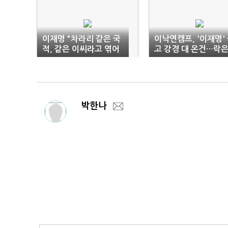
이재명 "차라리 같은 국
이낙연캠프, '이재명'
적, 같은 이씨라고 엮어
고 강경 대 온건…락
라"
강경파에 무게
박한나