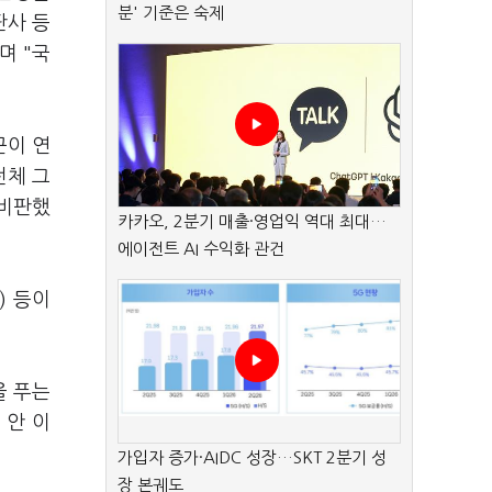
분' 기준은 숙제
판사 등
며 "국
근이 연
전체 그
 비판했
카카오, 2분기 매출·영업익 역대 최대…
에이전트 AI 수익화 관건
) 등이
을 푸는
 안 이
가입자 증가·AIDC 성장…SKT 2분기 성
장 본궤도