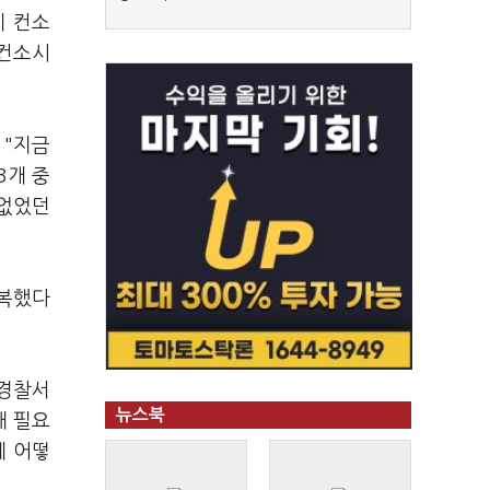
이 컨소
(컨소시
 "지금
3개 중
 없었던
반복했다
산경찰서
뉴스북
해 필요
데 어떻