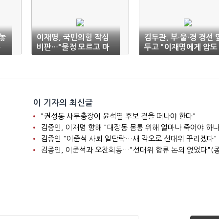
 놓
이재명, 국민의힘 작심
김두관, 부·울·경 경선 
은
비판…"물정 모르고 마
두고 "이재명에게 압도
구 물어뜯어"
적 승리를"
이 기자의 최신글
"권성동 사무총장이 윤석열 후보 곁을 떠나야 한다"
김종인, 이재명 향해 "대장동 몸통 위해 얼마나 죽어야 하나
김종인 "이준석 사퇴 일단락…새 각오로 선대위 꾸리겠다"
김종인, 이준석과 오찬회동…"선대위 합류 논의 없었다"(종