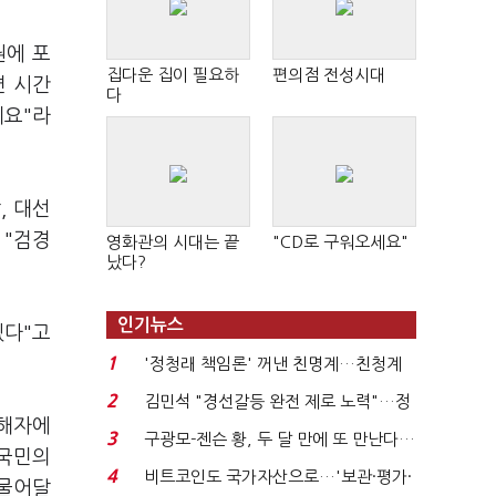
권에 포
집다운 집이 필요하
편의점 전성시대
변 시간
다
데요"라
, 대선
 "검경
영화관의 시대는 끝
"CD로 구워오세요"
났다?
인기뉴스
겠다"고
1
'정청래 책임론' 꺼낸 친명계…친청계
는 추가투표 때리기...
2
김민석 "경선갈등 완전 제로 노력"…정
피해자에
청래 "반명 공세 사...
3
구광모-젠슨 황, 두 달 만에 또 만난다…
 국민의
로봇·AI 등 논...
4
비트코인도 국가자산으로…'보관·평가·
 물어달