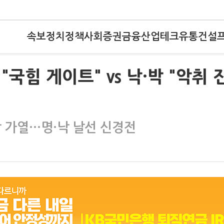
속보
정치
정책
사회
증권
금융
산업
테크
유통
건설
국힘 게이트" vs 낙·박 "악취 
방 가열…명·낙 날선 신경전