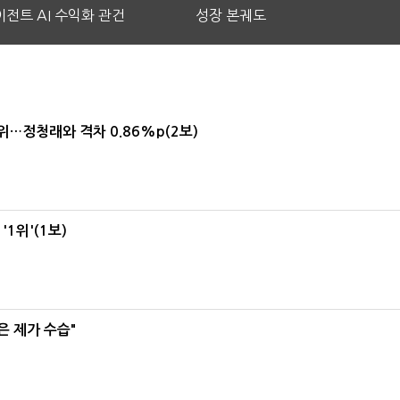
전트 AI 수익화 관건
성장 본궤도
1위…정청래와 격차 0.86%p(2보)
1위'(1보)
은 제가 수습"