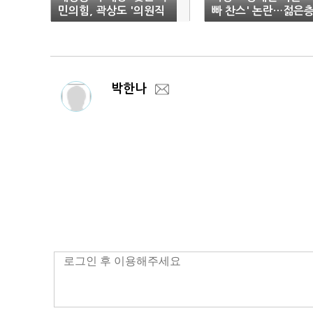
민의힘, 곽상도 '의원직
빠 찬스' 논란…젊은
제명' 고민
역린 건드려
박한나