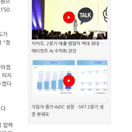
억원으
150
도가
 "정
카카오, 2분기 매출·영업익 역대 최대…
에이전트 AI 수익화 관건
해야겠
든 따지
 주겠다
가입자 증가·AIDC 성장…SKT 2분기 성
다.
장 본궤도
이 압력