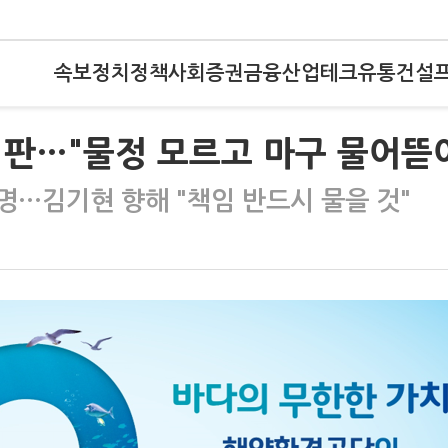
속보
정치
정책
사회
증권
금융
산업
테크
유통
건설
비판…"물정 모르고 마구 물어뜯
명…김기현 향해 "책임 반드시 물을 것"