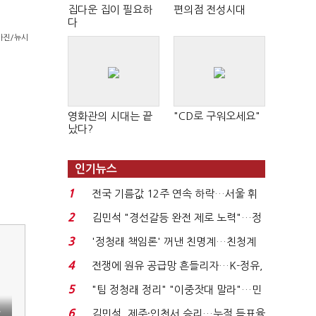
집다운 집이 필요하
편의점 전성시대
다
사진/뉴시
영화관의 시대는 끝
"CD로 구워오세요"
났다?
인기뉴스
1
전국 기름값 12주 연속 하락…서울 휘
발윳값 1909원...
2
김민석 "경선갈등 완전 제로 노력"…정
청래 "반명 공세 사...
3
'정청래 책임론' 꺼낸 친명계…친청계
는 추가투표 때리기...
4
전쟁에 원유 공급망 흔들리자…K-정유,
에너지안보 핵심...
5
"팀 정청래 정리" "이중잣대 말라"…민
주 최고위원 계파 다...
국
6
김민석, 제주·인천서 승리…누적 득표율