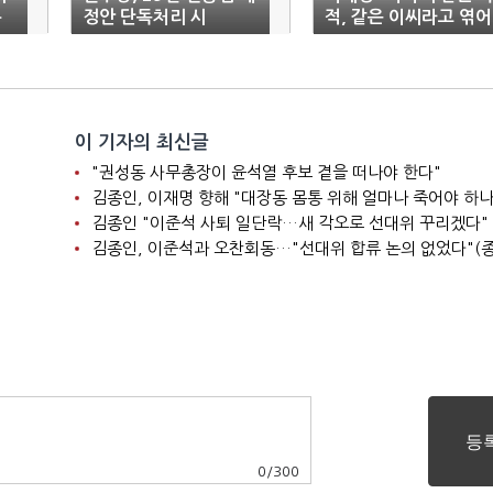
층
정안 단독처리 시
적, 같은 이씨라고 엮어
사…"미룰 수 없다"
라"
이 기자의 최신글
"권성동 사무총장이 윤석열 후보 곁을 떠나야 한다"
김종인, 이재명 향해 "대장동 몸통 위해 얼마나 죽어야 하나
김종인 "이준석 사퇴 일단락…새 각오로 선대위 꾸리겠다"
김종인, 이준석과 오찬회동…"선대위 합류 논의 없었다"(종
0
/
300