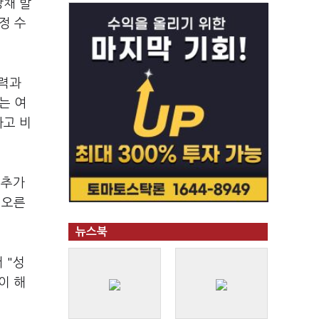
방채 발
정 수
세력과
는 여
라고 비
 추가
 오른
뉴스북
 "성
이 해