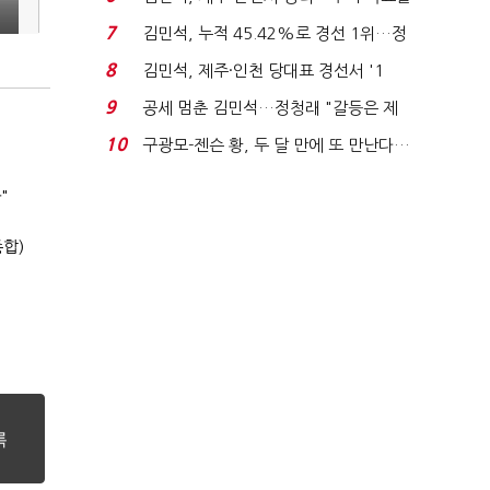
'1위 탈환'(종합)...
7
김민석, 누적 45.42%로 경선 1위…정
청래와 격차 0.86%p(...
8
김민석, 제주·인천 당대표 경선서 '1
위'(1보)...
9
공세 멈춘 김민석…정청래 "갈등은 제
가 수습"
10
구광모-젠슨 황, 두 달 만에 또 만난다…
로봇·AI 등 논...
"
합)