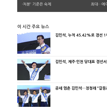
·처분' 기준은 숙제
최대…에이
이 시간 주요 뉴스
김민석, 누적 45.42%로 경선 
김민석, 제주·인천 당대표 경선서 '
공세 멈춘 김민석…정청래 "갈등