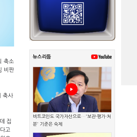
뉴스리듬
의 축소
심 비판
회 축사
비트코인도 국가자산으로…'보관·평가·처
데 집
분' 기준은 숙제
는다고