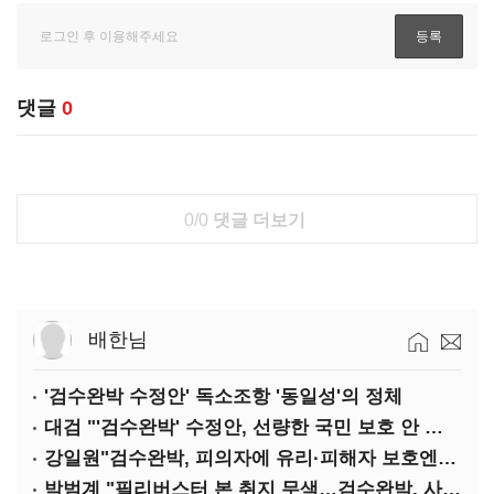
댓글
0
0/0
댓글 더보기
배한님
'검수완박 수정안' 독소조항 '동일성'의 정체
대검 "'검수완박' 수정안, 선량한 국민 보호 안 보여"
강일원"검수완박, 피의자에 유리·피해자 보호엔 문제"
박범계 "필리버스터 본 취지 무색…검수완박, 사실상 합의"