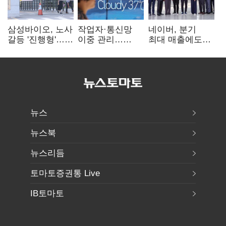
삼성바이오, 노사
작업자·통신망
네이버, 분기
갈등 '진행형'…
이중 관리…
최대 매출에도
파업 여파 촉각
통신3사, 폭염
영업익 감소…AI
비상대응 돌입
팩토리 속도
뉴스
뉴스북
뉴스리듬
토마토증권통 Live
IB토마토