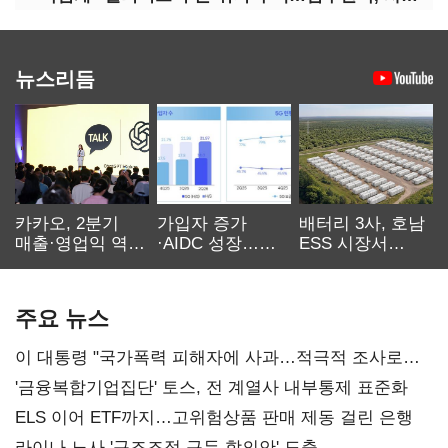
뉴스리듬
카카오, 2분기
가입자 증가
배터리 3사, 호남
매출·영업익 역대
·AIDC 성장…
ESS 시장서
최대…에이전트
SKT 2분기 성장
‘격돌’
AI 수익화 관건
본궤도
주요 뉴스
이 대통령 "국가폭력 피해자에 사과…적극적 조사로
진실 밝혀야"
'금융복합기업집단' 토스, 전 계열사 내부통제 표준화
ELS 이어 ETF까지…고위험상품 판매 제동 걸린 은행
라이나 노사 '구조조정 구두 합의안' 도출