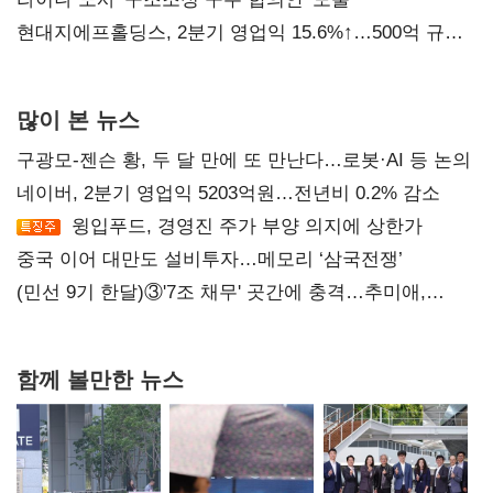
현대지에프홀딩스, 2분기 영업익 15.6%↑…500억 규모
자사주 매입
많이 본 뉴스
구광모-젠슨 황, 두 달 만에 또 만난다…로봇·AI 등 논의
네이버, 2분기 영업익 5203억원…전년비 0.2% 감소
윙입푸드, 경영진 주가 부양 의지에 상한가
중국 이어 대만도 설비투자…메모리 ‘삼국전쟁’
(민선 9기 한달)③'7조 채무' 곳간에 충격…추미애,
20년만에 '비상재정' 선언 승부수
함께 볼만한 뉴스