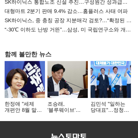
SK하이닉스 통합노조 신설 추진…구성원간 성과급
불만 확산
대형마트 2분기 판매 9.4% 감소…홈플러스 사태 여파
SK하이닉스, 중 충칭 공장 지분매각 검토?…“확정된 바
없어”
“-30℃ 이하도 난방 거뜬”…삼성, 미 국립연구소와 개발
협력
함께 볼만한 뉴스
한정애 "세제
조승래,
김민석 "일하는
개편안 8월 말
'블루웨이브'
당대표"…정청래
정리…부동산
개인정보 유출
"의리가 제일
공급도 논의"
사과 "무거운
중요"
책임 통감"