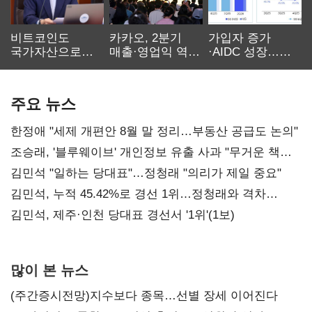
비트코인도
카카오, 2분기
가입자 증가
국가자산으로…'
매출·영업익 역대
·AIDC 성장…
보관·평가·처분'
최대…에이전트
SKT 2분기 성장
기준은 숙제
AI 수익화 관건
본궤도
주요 뉴스
한정애 "세제 개편안 8월 말 정리…부동산 공급도 논의"
조승래, '블루웨이브' 개인정보 유출 사과 "무거운 책임
통감"
김민석 "일하는 당대표"…정청래 "의리가 제일 중요"
김민석, 누적 45.42%로 경선 1위…정청래와 격차
0.86%p(2보)
김민석, 제주·인천 당대표 경선서 '1위'(1보)
많이 본 뉴스
(주간증시전망)지수보다 종목…선별 장세 이어진다