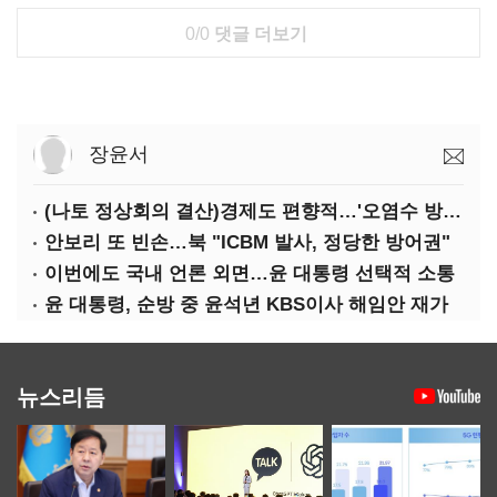
0/0
댓글 더보기
장윤서
(나토 정상회의 결산)경제도 편향적…'오염수 방류'만 용인
안보리 또 빈손…북 "ICBM 발사, 정당한 방어권"
이번에도 국내 언론 외면…윤 대통령 선택적 소통
윤 대통령, 순방 중 윤석년 KBS이사 해임안 재가
뉴스리듬