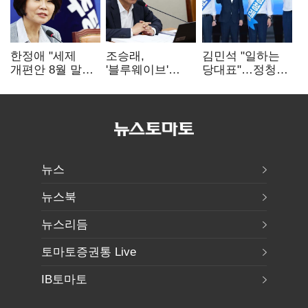
한정애 "세제
조승래,
김민석 "일하는
개편안 8월 말
'블루웨이브'
당대표"…정청래
정리…부동산
개인정보 유출
"의리가 제일
공급도 논의"
사과 "무거운
중요"
책임 통감"
뉴스
뉴스북
뉴스리듬
토마토증권통 Live
IB토마토