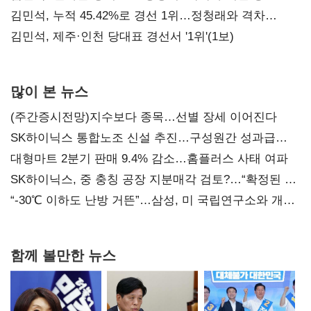
김민석, 누적 45.42%로 경선 1위…정청래와 격차
0.86%p(2보)
김민석, 제주·인천 당대표 경선서 '1위'(1보)
많이 본 뉴스
(주간증시전망)지수보다 종목…선별 장세 이어진다
SK하이닉스 통합노조 신설 추진…구성원간 성과급
불만 확산
대형마트 2분기 판매 9.4% 감소…홈플러스 사태 여파
SK하이닉스, 중 충칭 공장 지분매각 검토?…“확정된 바
없어”
“-30℃ 이하도 난방 거뜬”…삼성, 미 국립연구소와 개발
협력
함께 볼만한 뉴스