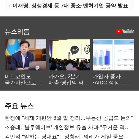
이재명, 상생경제 등 7대 중소·벤처기업 공약 발표
뉴스리듬
비트코인도
카카오, 2분기
가입자 증가
국가자산으로…'
매출·영업익 역대
·AIDC 성장…
보관·평가·처분'
최대…에이전트
SKT 2분기 성장
기준은 숙제
AI 수익화 관건
본궤도
주요 뉴스
한정애 "세제 개편안 8월 말 정리…부동산 공급도 논의"
조승래, '블루웨이브' 개인정보 유출 사과 "무거운 책임
통감"
김민석 "일하는 당대표"…정청래 "의리가 제일 중요"