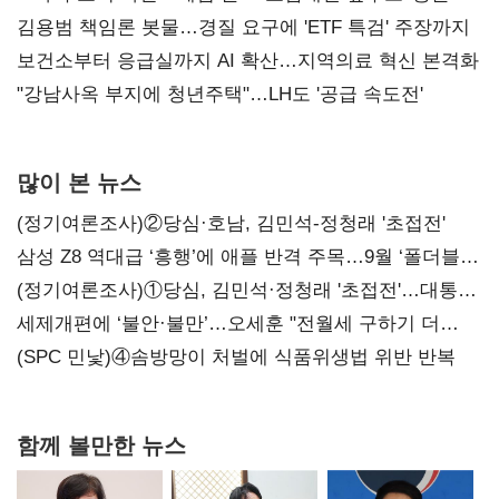
김용범 책임론 봇물…경질 요구에 'ETF 특검' 주장까지
보건소부터 응급실까지 AI 확산…지역의료 혁신 본격화
"강남사옥 부지에 청년주택"…LH도 '공급 속도전'
많이 본 뉴스
(정기여론조사)②당심·호남, 김민석-정청래 '초접전'
삼성 Z8 역대급 ‘흥행’에 애플 반격 주목…9월 ‘폴더블
대전’
(정기여론조사)①당심, 김민석·정청래 '초접전'…대통령
지지도 '50% 아래로'(종합)
세제개편에 ‘불안·불만’…오세훈 "전월세 구하기 더
힘들어질 것"
(SPC 민낯)④솜방망이 처벌에 식품위생법 위반 반복
함께 볼만한 뉴스