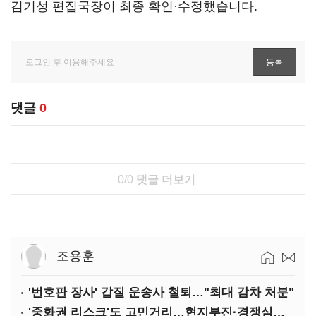
김기성 편집국장이 최종 확인·수정했습니다.
댓글
0
0/0
댓글 더보기
조용훈
'번호판 장사' 갑질 운송사 철퇴…"최대 감차 처분"
'중화권 리스크'도 고민거리…현지부진·경쟁심화·양안냉각