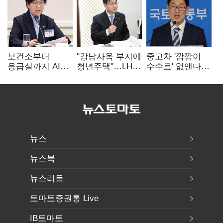
보건소부터
"강남사옥 부지에
중고차 '깜깜이
응급실까지 AI
청년주택"…LH도
수수료' 없앤다…
확산…지역의료
'공급 속도전'
7일 내 중대하자
혁신 본격화
생기면 환불
뉴스
뉴스북
뉴스리듬
토마토증권통 Live
IB토마토