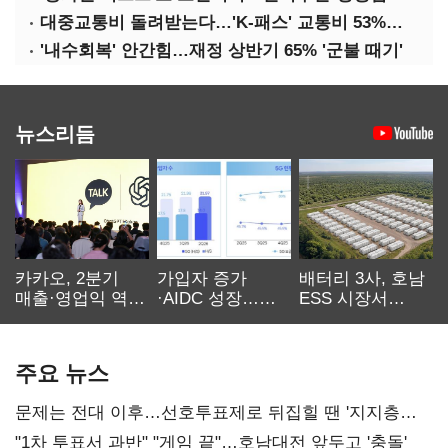
대중교통비 돌려받는다…'K-패스' 교통비 53%까지 환급
'내수회복' 안간힘…재정 상반기 65% '군불 때기'
뉴스리듬
카카오, 2분기
가입자 증가
배터리 3사, 호남
매출·영업익 역대
·AIDC 성장…
ESS 시장서
최대…에이전트
SKT 2분기 성장
‘격돌’
AI 수익화 관건
본궤도
주요 뉴스
문제는 전대 이후…선호투표제로 뒤집힐 땐 '지지층
불복'
"1차 투표서 과반" "게임 끝"…호남대전 앞두고 '충돌'