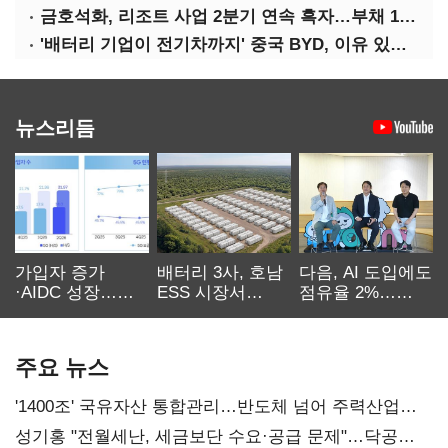
금호석화, 리조트 사업 2분기 연속 흑자…부채 170%↓
'배터리 기업이 전기차까지' 중국 BYD, 이유 있는 선전
뉴스리듬
가입자 증가
배터리 3사, 호남
다음, AI 도입에도
·AIDC 성장…
ESS 시장서
점유율 2%…
SKT 2분기 성장
‘격돌’
에이전트
본궤도
차별화가 관건
주요 뉴스
'1400조' 국유자산 통합관리…반도체 넘어 주력산업
구조혁신
성기홍 "전월세난, 세금보단 수요·공급 문제"…닥공