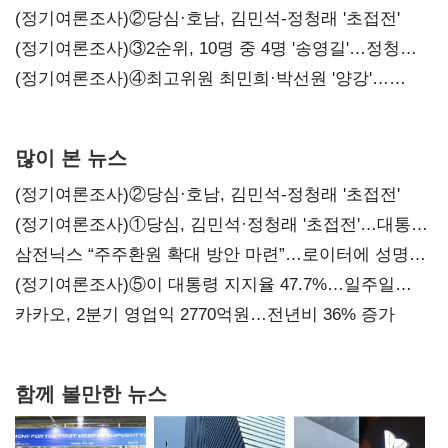
시사
(정기여론조사)②당심·호남, 김민석-정청래 '초접전'
(정기여론조사)③2순위, 10명 중 4명 '송영길'…정청래
'한 자릿수'
(정기여론조사)④최고위원 최민희·박선원 '양강'…
서미화·이성윤·임미애 뒤이어
많이 본 뉴스
(정기여론조사)②당심·호남, 김민석-정청래 '초접전'
(정기여론조사)①당심, 김민석·정청래 '초접전'…대통령
지지도 '50% 아래로'(종합)
삼전닉스 “주주환원 확대 방안 마련”…로이터에 성명
보내
(정기여론조사)⑤이 대통령 지지율 47.7%…일주일
만에 다시 40%대
카카오, 2분기 영업익 2770억원…전년비 36% 증가
함께 볼만한 뉴스