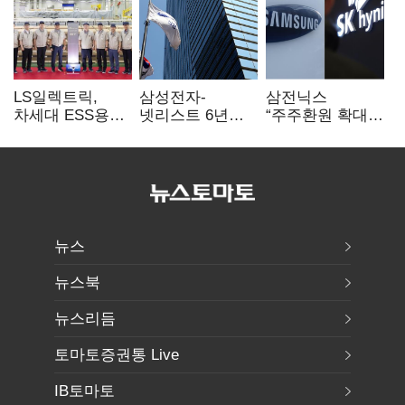
LS일렉트릭,
삼성전자-
삼전닉스
차세대 ESS용
넷리스트 6년
“주주환원 확대
전력변환장치 G2
특허분쟁 종료…
방안 마련”…
출하
기술 협력 확대
로이터에 성명
합의
보내
뉴스
뉴스북
뉴스리듬
토마토증권통 Live
IB토마토