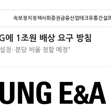
속보
정치
정책
사회
증권
금융
산업
테크
유통
건설
LG에 1조원 배상 요구 방침
설정· 분담 비율 정할 예정"