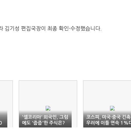
라 김기성 편집국장이 최종 확인·수정했습니다.
'셀코리아' 외국인, 그럼
코스피, 미국·중국 긴축
0
에도 '줍줍'한 주식은?
우려에 이틀 연속 1%
하락…3060선까지 밀