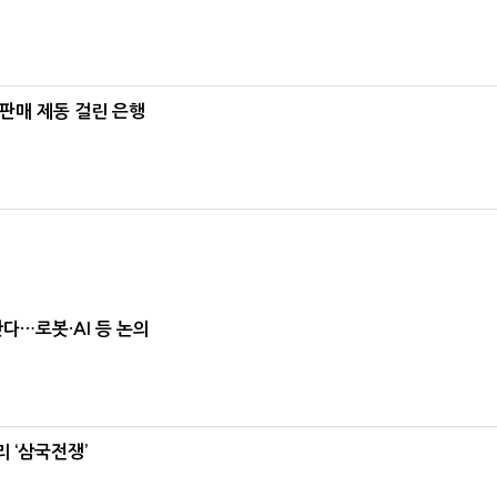
 판매 제동 걸린 은행
난다…로봇·AI 등 논의
 ‘삼국전쟁’