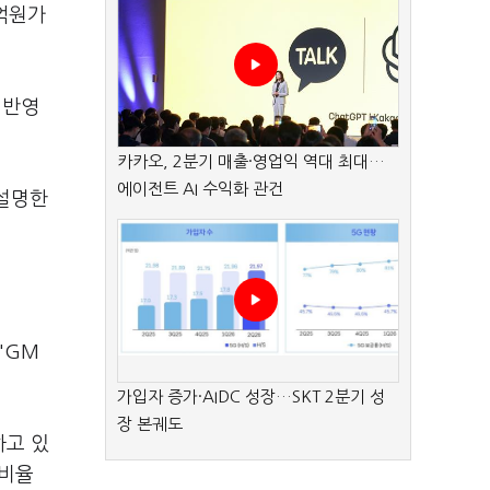
0억원가
 반영
카카오, 2분기 매출·영업익 역대 최대…
에이전트 AI 수익화 관건
 설명한
.
"GM
가입자 증가·AIDC 성장…SKT 2분기 성
장 본궤도
하고 있
 비율