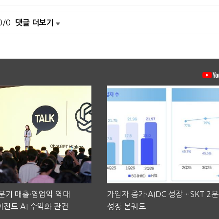
0/0
댓글 더보기
2분기 매출·영업익 역대
가입자 증가·AIDC 성장…SKT 2
전트 AI 수익화 관건
성장 본궤도