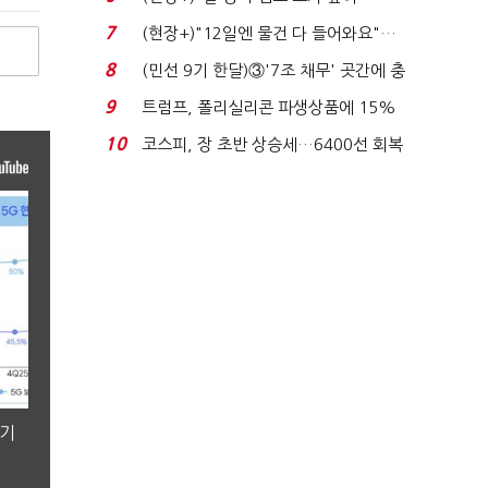
요"…'덜 똘똘한 한 채' 20...
7
(현장+)"12일엔 물건 다 들어와요"…
빈 매대 채우며 문 연 ...
8
(민선 9기 한달)③'7조 채무' 곳간에 충
격…추미애, 20년...
9
트럼프, 폴리실리콘 파생상품에 15%
관세…"미 산업 재건"...
10
코스피, 장 초반 상승세…6400선 회복
시도
분기