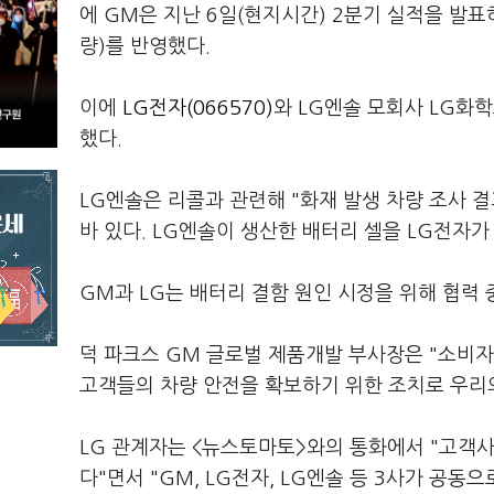
에 GM은 지난 6일(현지시간) 2분기 실적을 발표
량)를 반영했다.
이에
LG전자(066570)
와 LG엔솔 모회사 LG화학
했다.
LG엔솔은 리콜과 관련해 "화재 발생 차량 조사 
바 있다. LG엔솔이 생산한 배터리 셀을 LG전자
GM과 LG는 배터리 결함 원인 시정을 위해 협력 
덕 파크스 GM 글로벌 제품개발 부사장은 "소비자
고객들의 차량 안전을 확보하기 위한 조치로 우리
LG 관계자는 <뉴스토마토>와의 통화에서 "고객사
다"면서 "GM, LG전자, LG엔솔 등 3사가 공