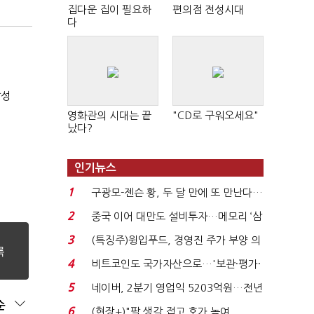
집다운 집이 필요하
편의점 전성시대
다
달성
영화관의 시대는 끝
"CD로 구워오세요"
났다?
인기뉴스
1
구광모-젠슨 황, 두 달 만에 또 만난다…
로봇·AI 등 논...
2
중국 이어 대만도 설비투자…메모리 ‘삼
국전쟁’
3
(특징주)윙입푸드, 경영진 주가 부양 의
지에 상한가...
4
비트코인도 국가자산으로…'보관·평가·
처분' 기준은 ...
5
네이버, 2분기 영업익 5203억원…전년
순
비 0.2% 감소...
6
(현장+)"팔 생각 접고 호가 높여