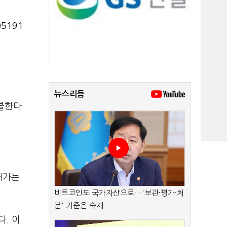
5191
뉴스리듬
리콜한다
어가는
비트코인도 국가자산으로…'보관·평가·처
분' 기준은 숙제
다. 이