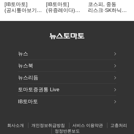
[IB토마토]
[IB토마토]
코스피, 중동
(공시톺아보기)
(유증레이다)
리스크·SK하닉
수주 공시, 왜
툴젠, 조달액
5% 급락에
바로 매출로
3분의 1 토막…
뒷걸음
잡히지 않을까
특허소송
비용부터 챙긴다
뉴스
뉴스북
뉴스리듬
토마토증권통 Live
IB토마토
회사소개
개인정보취급방침
서비스 이용약관
고충처리
정정반론보도