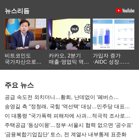
뉴스리듬
비트코인도
카카오, 2분기
가입자 증가
국가자산으로…'
매출·영업익 역대
·AIDC 성장…
보관·평가·처분'
최대…에이전트
SKT 2분기 성장
기준은 숙제
AI 수익화 관건
본궤도
주요 뉴스
공급 속도전 외치더니…황희, 난데없이 '폐버스
리모델링' 제안
송영길 측 "정청래, 국힘 '역선택' 대상…민주당 대표로
총선 지휘 못해"
이 대통령 "국가폭력 피해자에 사과…적극적 조사로
진실 밝혀야"
주택공급 '동상이몽'…정부·서울시 협력 없으면 '공수표'
'금융복합기업집단' 토스, 전 계열사 내부통제 표준화