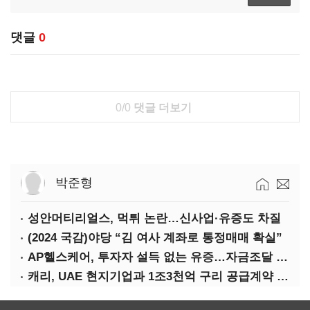
댓글
0
0/0
댓글 더보기
박준형
성안머티리얼스, 먹튀 논란…신사업·유증도 차질
(2024 국감)야당 “김 여사 계좌로 통정매매 확실”
AP헬스케어, 투자자 설득 없는 유증…자금조달 ‘빨간불’
캐리, UAE 현지기업과 1조3천억 구리 공급계약 체결