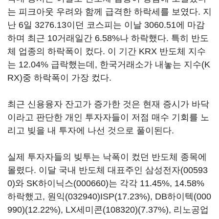
는 피크아웃 우려와 함께 급격한 하락세를 보였다. 지
난 6일 3276.13이던 코스피는 이날 3060.51에 마감
하며 최근 10거래일간 6.58%나 하락했다. 특히 반도
체 업종의 하락폭이 컸다. 이 기간 KRX 반도체 지수
는 12.04% 급락했는데, 한국거래소가 내놓는 지수(K
RX)중 하락폭이 가장 컸다.
최근 신용융자 잔고가 증가한 것은 현재 증시가 바닥
이라고 판단한 개인 투자자들이 저점 매수 기회를 노
리고 빚을 내 투자에 나선 것으로 풀이된다.
실제 투자자들의 빚투는 낙폭이 컸던 반도체 종목에
몰렸다. 이달 국내 반도체 대표주인
삼성전자(00593
0)
와
SK하이닉스(000660)
는 각각 11.45%, 14.58%
하락했고,
원익(032940)
ISP(17.23%),
DB하이텍(000
990)
(12.22%),
LX세미콘(108320)
(7.37%),
리노공업