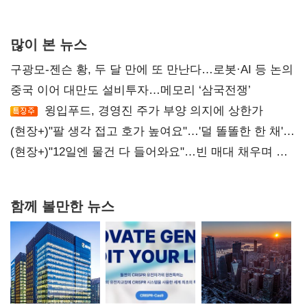
많이 본 뉴스
구광모-젠슨 황, 두 달 만에 또 만난다…로봇·AI 등 논의
중국 이어 대만도 설비투자…메모리 ‘삼국전쟁’
윙입푸드, 경영진 주가 부양 의지에 상한가
(현장+)"팔 생각 접고 호가 높여요"…'덜 똘똘한 한 채'
20억 키맞추기
(현장+)"12일엔 물건 다 들어와요"…빈 매대 채우며 문
연 홈플러스
함께 볼만한 뉴스