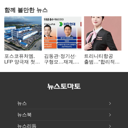
함께 볼만한 뉴스
포스코퓨처엠,
김동관·정기선·
트리니티항공
LFP 양극재 첫
구형모…재계,
출범…“합리적
대규모 공급…
1980년대생
가격·기대 이상
ESS 시장 공략
전성시대
서비스로 승부”
뉴스
뉴스북
뉴스리듬