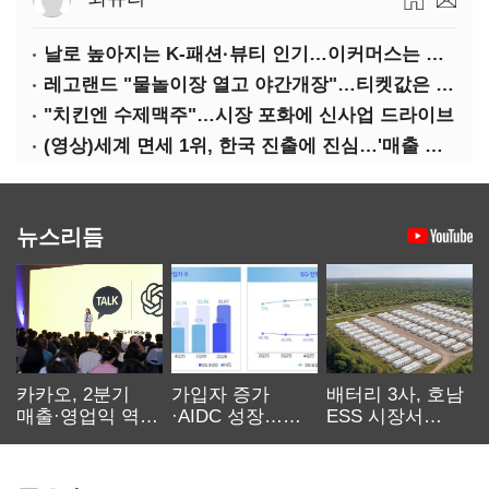
날로 높아지는 K-패션·뷰티 인기…이커머스는 역직구 키운다
레고랜드 "물놀이장 열고 야간개장"…티켓값은 동결
"치킨엔 수제맥주"…시장 포화에 신사업 드라이브
(영상)세계 면세 1위, 한국 진출에 진심…'매출 증빙' 물어봤다
뉴스리듬
카카오, 2분기
가입자 증가
배터리 3사, 호남
매출·영업익 역대
·AIDC 성장…
ESS 시장서
최대…에이전트
SKT 2분기 성장
‘격돌’
AI 수익화 관건
본궤도