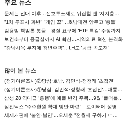
주요 뉴스
문제는 전대 이후…선호투표제로 뒤집힐 땐 '지지층
불복'
"1차 투표서 과반" "게임 끝"…호남대전 앞두고 '충돌'
김용범 책임론 봇물…경질 요구에 'ETF 특검' 주장까지
보건소부터 응급실까지 AI 확산…지역의료 혁신 본격화
"강남사옥 부지에 청년주택"…LH도 '공급 속도전'
많이 본 뉴스
(정기여론조사)②당심·호남, 김민석-정청래 '초접전'
(정기여론조사)①당심, 김민석·정청래 '초접전'…대통령
지지도 '50% 아래로'(종합)
삼성 Z8 역대급 ‘흥행’에 애플 반격 주목…9월 ‘폴더블
대전’
삼전닉스 “주주환원 확대 방안 마련”…로이터에 성명
보내
세제개편에 ‘불안·불만’…오세훈 "전월세 구하기 더
힘들어질 것"