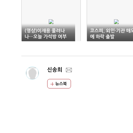
(영상)이재용 풀려나
코스피, 외인·기관 매
나…오늘 가석방 여부
에 하락 출발
결정
신송희
뉴스북