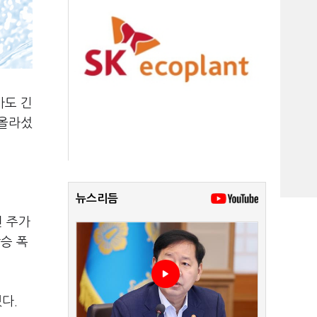
가도 긴
 올라섰
뉴스리듬
던 주가
상승 폭
다.