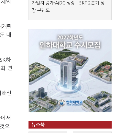
 제외
가입자 증가·AIDC 성장…SKT 2분기 성
장 본궤도
재개될
둔 대
SK하
 최 연
위해선
사에서
뉴스북
 것으