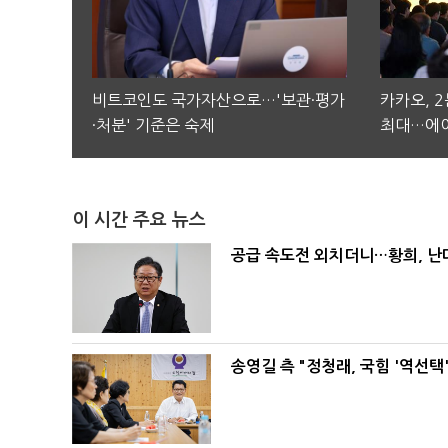
비트코인도 국가자산으로…'보관·평가
카카오, 
·처분' 기준은 숙제
최대…에이
이 시간 주요 뉴스
공급 속도전 외치더니…황희, 난
송영길 측 "정청래, 국힘 '역선