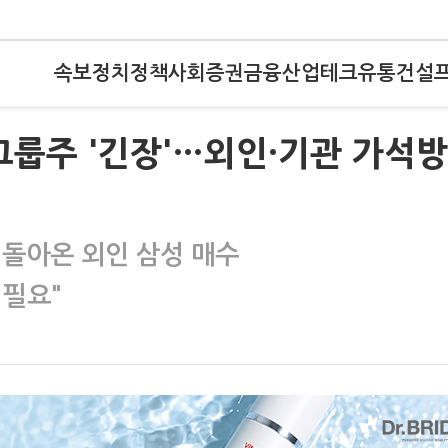
속보
정치
정책
사회
증권
금융
산업
테크
유통
건설
그룹주 '긴장'…외인·기관 가석방
 돌아온 외인 삼성 매수
 필요"