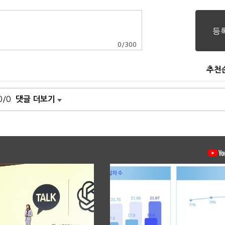
0
/
300
추천
0/0
댓글 더보기