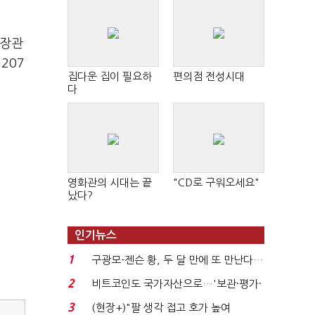
 장관
207
집다운 집이 필요하
편의점 전성시대
다
영화관의 시대는 끝
"CD로 구워오세요"
났다?
인기뉴스
1
구광모-젠슨 황, 두 달 만에 또 만난다…
로봇·AI 등 논...
2
비트코인도 국가자산으로…'보관·평가·
처분' 기준은 ...
3
(현장+)"팔 생각 접고 호가 높여