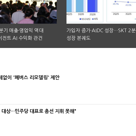
2분기 매출·영업익 역대
가입자 증가·AIDC 성장…SKT 2
전트 AI 수익화 관건
성장 본궤도
데없이 '폐버스 리모델링' 제안
택' 대상…민주당 대표로 총선 지휘 못해"