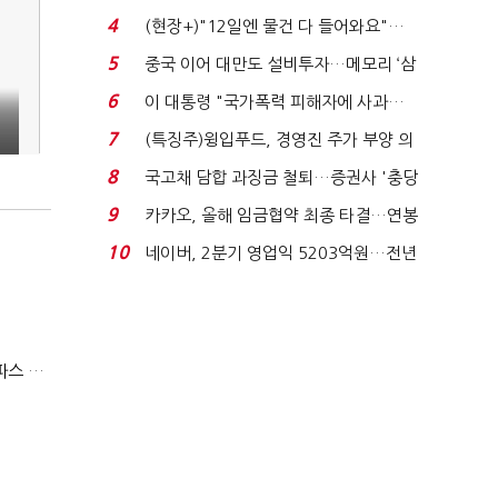
요"…'덜 똘똘한 한 채' 20...
4
(현장+)"12일엔 물건 다 들어와요"…
빈 매대 채우며 문 연 ...
5
중국 이어 대만도 설비투자…메모리 ‘삼
국전쟁’
6
이 대통령 "국가폭력 피해자에 사과…
적극적 조사로 진...
7
(특징주)윙입푸드, 경영진 주가 부양 의
지에 상한가...
8
국고채 담합 과징금 철퇴…증권사 '충당
금 폭탄' 우려...
9
카카오, 올해 임금협약 최종 타결…연봉
6.3% 인상·격려...
10
네이버, 2분기 영업익 5203억원…전년
비 0.2% 감소...
(단독)미스터피자 인수한 티알인베스트, 내홍에 무너진 멜파스 인수전 참여