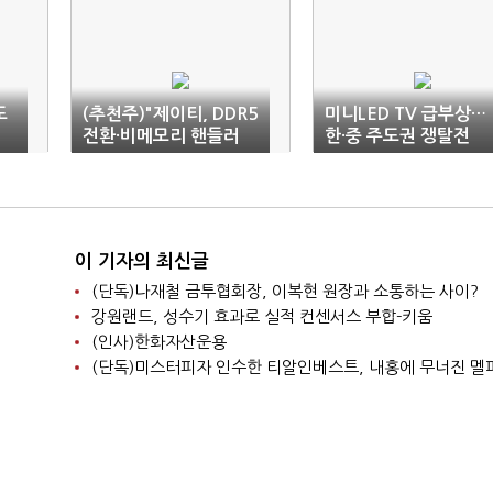
도
(추천주)"제이티, DDR5
미니LED TV 급부상…
전환·비메모리 핸들러
한·중 주도권 쟁탈전
수주 기대"
이 기자의 최신글
(단독)나재철 금투협회장, 이복현 원장과 소통하는 사이?
강원랜드, 성수기 효과로 실적 컨센서스 부합-키움
(인사)한화자산운용