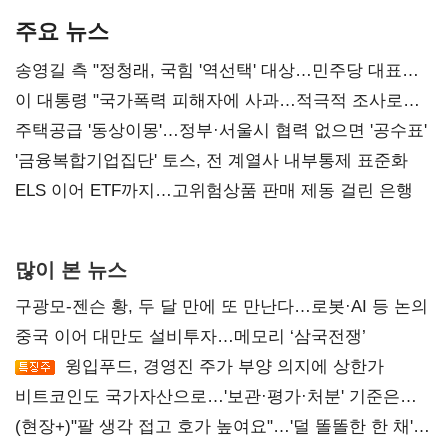
주요 뉴스
송영길 측 "정청래, 국힘 '역선택' 대상…민주당 대표로
총선 지휘 못해"
이 대통령 "국가폭력 피해자에 사과…적극적 조사로
진실 밝혀야"
주택공급 '동상이몽'…정부·서울시 협력 없으면 '공수표'
'금융복합기업집단' 토스, 전 계열사 내부통제 표준화
ELS 이어 ETF까지…고위험상품 판매 제동 걸린 은행
많이 본 뉴스
구광모-젠슨 황, 두 달 만에 또 만난다…로봇·AI 등 논의
중국 이어 대만도 설비투자…메모리 ‘삼국전쟁’
윙입푸드, 경영진 주가 부양 의지에 상한가
비트코인도 국가자산으로…'보관·평가·처분' 기준은
숙제
(현장+)"팔 생각 접고 호가 높여요"…'덜 똘똘한 한 채'