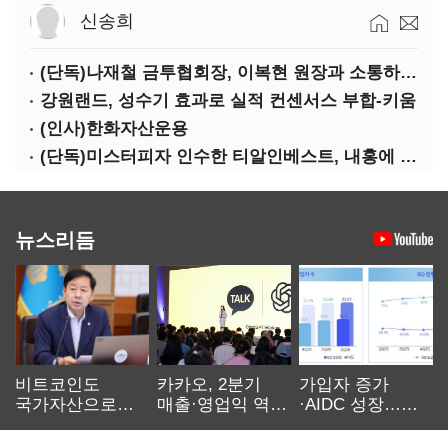
신송희
(단독)나재철 금투협회장, 이복현 원장과 소통하는 사이?
강원랜드, 성수기 효과로 실적 컨센서스 부합-키움
(인사)한화자산운용
(단독)미스터피자 인수한 티알인베스트, 내홍에 무너진 멜파스 인수전 참여
뉴스리듬
비트코인도
카카오, 2분기
가입자 증가
국가자산으로…'
매출·영업익 역대
·AIDC 성장…
보관·평가·처분'
최대…에이전트
SKT 2분기 성장
기준은 숙제
AI 수익화 관건
본궤도