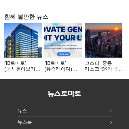
20억 키맞추기
함께 볼만한 뉴스
[IB토마토]
[IB토마토]
코스피, 중동
(공시톺아보기)
(유증레이다)
리스크·SK하닉
수주 공시, 왜
툴젠, 조달액
5% 급락에
바로 매출로
3분의 1 토막…
뒷걸음
잡히지 않을까
특허소송
비용부터 챙긴다
뉴스
뉴스북