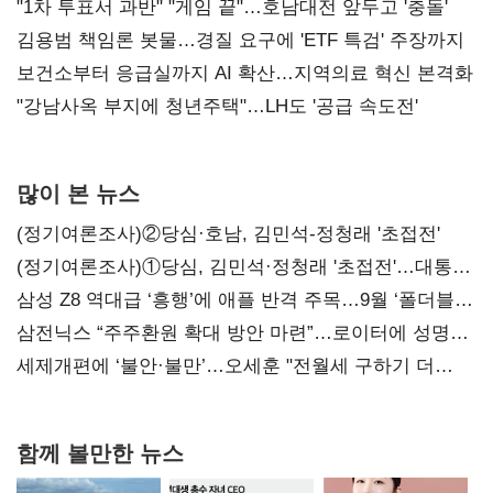
불복'
"1차 투표서 과반" "게임 끝"…호남대전 앞두고 '충돌'
김용범 책임론 봇물…경질 요구에 'ETF 특검' 주장까지
보건소부터 응급실까지 AI 확산…지역의료 혁신 본격화
"강남사옥 부지에 청년주택"…LH도 '공급 속도전'
많이 본 뉴스
(정기여론조사)②당심·호남, 김민석-정청래 '초접전'
(정기여론조사)①당심, 김민석·정청래 '초접전'…대통령
지지도 '50% 아래로'(종합)
삼성 Z8 역대급 ‘흥행’에 애플 반격 주목…9월 ‘폴더블
대전’
삼전닉스 “주주환원 확대 방안 마련”…로이터에 성명
보내
세제개편에 ‘불안·불만’…오세훈 "전월세 구하기 더
힘들어질 것"
함께 볼만한 뉴스