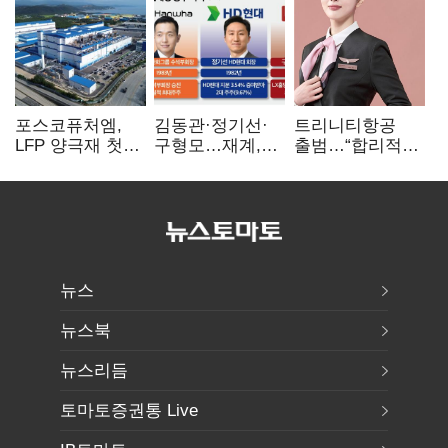
포스코퓨처엠,
김동관·정기선·
트리니티항공
LFP 양극재 첫
구형모…재계,
출범…“합리적
대규모 공급…
1980년대생
가격·기대 이상
ESS 시장 공략
전성시대
서비스로 승부”
뉴스
뉴스북
뉴스리듬
토마토증권통 Live