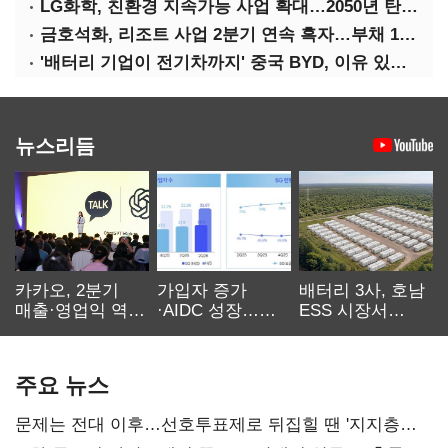
LG화학, 친환경 지속가능 사업 확대…2050년 탄소중립 달성
금호석화, 리조트 사업 2분기 연속 흑자…부채 170%↓
'배터리 기업이 전기차까지' 중국 BYD, 이유 있는 선전
뉴스리듬
카카오, 2분기
가입자 증가
배터리 3사, 호남
매출·영업익 역대
·AIDC 성장…
ESS 시장서
최대…에이전트
SKT 2분기 성장
‘격돌’
AI 수익화 관건
본궤도
주요 뉴스
문제는 전대 이후…선호투표제로 뒤집힐 땐 '지지층