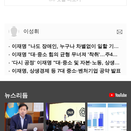
이성휘
이재명 "나도 장애인, 누구나 차별없이 일할 기회 중요"
이재명 "대·중소 힘의 균형 무너져 '착취'…주4일제, 가야할 길"
'다시 공정' 이재명 "대·중소 및 자본·노동, 상생하는 공정한 성장"
이재명, 상생경제 등 7대 중소·벤처기업 공약 발표
뉴스리듬