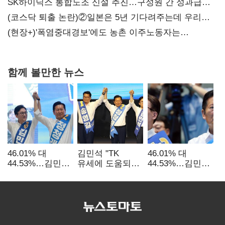
SK하이닉스 통합노조 신설 추진…구성원 간 성과급
불만 확산
(코스닥 퇴출 논란)②일본은 5년 기다려주는데 우리는
당장 퇴출?…시간만으론 부족한 코스닥 구하기
(현장+)'폭염중대경보'에도 농촌 이주노동자는
강행군…'야외작업 중지' 권고도 무시
함께 볼만한 뉴스
46.01% 대
김민석 "TK
46.01% 대
44.53%…김민석·
유세에 도움되는
44.53%…김민석·
정청래
당대표"…정청래
정청래
'초박빙'(종합
"벌써 대표된 양
'초박빙'(종합)
2보)
당직 배분"