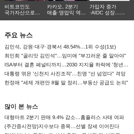
비트코인도
카카오, 2분기
가입자 증가
국가자산으로…'
매출·영업익 역대
·AIDC 성장…
보관·평가·처분'
최대…에이전트
SKT 2분기 성장
기준은 숙제
AI 수익화 관건
본궤도
주요 뉴스
김민석, 강원·대구·경북서 48.54%…1위 수성(1보)
최민희 "골리앗 김민석"…임미애 "부끄러운 줄 알아야"
ISA부터 결혼 페널티까지…2030 지지율 하락에 '청년
챙기기'
대통령 엮은 '신천지 사진조작'…친명 "선 넘었다" 격앙
한정애 "세제 개편안 8월 말 정리…부동산 공급도 논의"
많이 본 뉴스
대형마트 2분기 판매 9.4% 감소…홈플러스 사태 여파
(주간증시전망)지수보다 종목…선별 장세 이어진다