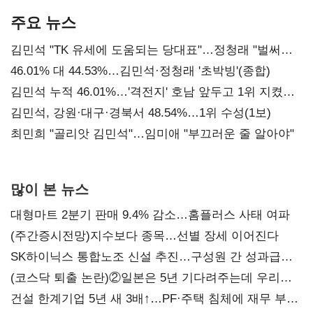
주요 뉴스
김민석 "TK 유세에 도움되는 당대표"…정청래 "벌써
대표된 양 당직 배분"
46.01% 대 44.53%…김민석·정청래 '초박빙'(종합)
김민석 누적 46.01%…'격전지' 호남 앞두고 1위 지켰다
(2보)
김민석, 강원·대구·경북서 48.54%…1위 수성(1보)
최민희 "골리앗 김민석"…임미애 "부끄러운 줄 알아야"
많이 본 뉴스
대형마트 2분기 판매 9.4% 감소…홈플러스 사태 여파
(주간증시전망)지수보다 종목…선별 장세 이어진다
SK하이닉스 통합노조 신설 추진…구성원 간 성과급
불만 확산
(코스닥 퇴출 논란)②일본은 5년 기다려주는데 우리는
당장 퇴출?…시간만으론 부족한 코스닥 구하기
건설 한계기업 5년 새 3배↑…PF·주택 침체에 재무 부담