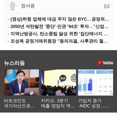
정서윤
(영상)하청 업체에 대금 주지 않은 BYC…공정위 '제재'
2050년 석탄발전 '중단'·민관 '94조' 투자…"산업계 탄소중립에 고삐"
지역난방공사, 탄소중립 달성 위한 '집단에너지 컨퍼런스' 개최
조성욱 공정거래위원장 "동의의결, 사후관리 철저히 이뤄져야"
뉴스리듬
비트코인도
카카오, 2분기
가입자 증가
국가자산으로…'
매출·영업익 역대
·AIDC 성장…
보관·평가·처분'
최대…에이전트
SKT 2분기 성장
기준은 숙제
AI 수익화 관건
본궤도