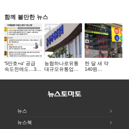
확대
함께 볼만한 뉴스
'5만호+α' 공급
농협하나로유통
한 달 새 약
속도전에도…3대
대규모유통업법
140원
난제 '첩첩산중'
위반 적발…
급락…'역대급
공정위, 과징금
엔저'에 원화
4억6200만원
변곡점
부과
뉴스
뉴스북