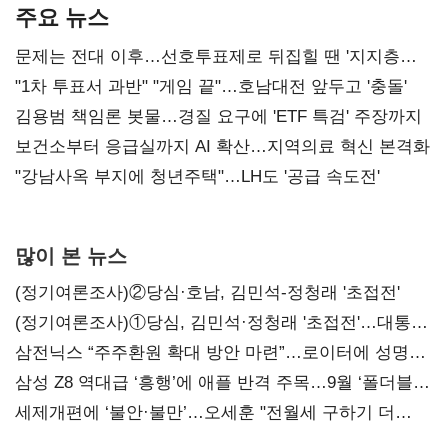
주요 뉴스
문제는 전대 이후…선호투표제로 뒤집힐 땐 '지지층
불복'
"1차 투표서 과반" "게임 끝"…호남대전 앞두고 '충돌'
김용범 책임론 봇물…경질 요구에 'ETF 특검' 주장까지
보건소부터 응급실까지 AI 확산…지역의료 혁신 본격화
"강남사옥 부지에 청년주택"…LH도 '공급 속도전'
많이 본 뉴스
(정기여론조사)②당심·호남, 김민석-정청래 '초접전'
(정기여론조사)①당심, 김민석·정청래 '초접전'…대통령
지지도 '50% 아래로'(종합)
삼전닉스 “주주환원 확대 방안 마련”…로이터에 성명
보내
삼성 Z8 역대급 ‘흥행’에 애플 반격 주목…9월 ‘폴더블
대전’
세제개편에 ‘불안·불만’…오세훈 "전월세 구하기 더
힘들어질 것"