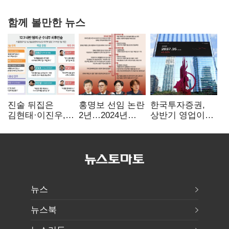
함께 볼만한 뉴스
진술 뒤집은
홍명보 선임 논란
한국투자증권,
김현태·이진우,
2년…2024년
상반기 영업이익
박안수는 "국가에
파동부터 소환·
2조1701억 원…
헌신"…법정서
압색까지
전년비 89.1%↑
드러난 군
수뇌부의 민낯
뉴스
뉴스북