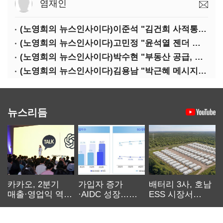
염재인
(노영희의 뉴스인사이다)이준석 "김건희 사적통화, '김지은 2차 가해' 성립 안 돼"
(노영희의 뉴스인사이다)고민정 "윤석열 젠더 갈라치기…갈등 불씨가 지지율 자양분"
(노영희의 뉴스인사이다)박수현 "부동산 공급, 역대 정부에 뒤지지 않아"
(노영희의 뉴스인사이다)김용남 "박근혜 메시지, '정권교체 필요성' 강조할 듯"
뉴스리듬
카카오, 2분기
가입자 증가
배터리 3사, 호남
매출·영업익 역대
·AIDC 성장…
ESS 시장서
최대…에이전트
SKT 2분기 성장
‘격돌’
AI 수익화 관건
본궤도