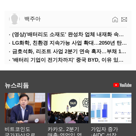
백주아
(영상)'배터리도 소재도' 완성차 업체 내재화 속도낸다
LG화학, 친환경 지속가능 사업 확대…2050년 탄소중립 달성
금호석화, 리조트 사업 2분기 연속 흑자…부채 170%↓
'배터리 기업이 전기차까지' 중국 BYD, 이유 있는 선전
뉴스리듬
비트코인도
카카오, 2분기
가입자 증가
국가자산으로…'
매출·영업익 역대
·AIDC 성장…