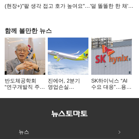
숙제
(현장+)"팔 생각 접고 호가 높여요"…'덜 똘똘한 한 채'
20억 키맞추기
함께 볼만한 뉴스
반도체공학회
진에어, 2분기
SK하이닉스 “AI
“연구개발직 주
영업손실
수요 대응”…용인
52시간제
731억…유가
·청주 팹에 54조
개선해야”
상승 여파
투자
뉴스