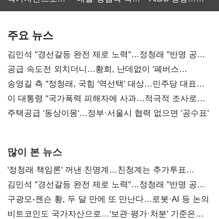
보관·평가·처분'
최대…에이전트
SKT 2분기 성장
기준은 숙제
AI 수익화 관건
본궤도
주요 뉴스
김민석 "경선갈등 완전 제로 노력"…정청래 "반명 공세
사과부터"
공급 속도전 외치더니…황희, 난데없이 '폐버스
리모델링' 제안
송영길 측 "정청래, 국힘 '역선택' 대상…민주당 대표로
총선 지휘 못해"
이 대통령 "국가폭력 피해자에 사과…적극적 조사로
진실 밝혀야"
주택공급 '동상이몽'…정부·서울시 협력 없으면 '공수표'
많이 본 뉴스
'정청래 책임론' 꺼낸 친명계…친청계는 추가투표
때리기
김민석 "경선갈등 완전 제로 노력"…정청래 "반명 공세
사과부터"
구광모-젠슨 황, 두 달 만에 또 만난다…로봇·AI 등 논의
비트코인도 국가자산으로…'보관·평가·처분' 기준은