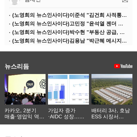
(노영희의 뉴스인사이다)이준석 "김건희 사적통화, '김지은 2차 가해' 성립 안 돼"
(노영희의 뉴스인사이다)고민정 "윤석열 젠더 갈라치기…갈등 불씨가 지지율 자양분"
(노영희의 뉴스인사이다)박수현 "부동산 공급, 역대 정부에 뒤지지 않아"
(노영희의 뉴스인사이다)김용남 "박근혜 메시지, '정권교체 필요성' 강조할 듯"
뉴스리듬
카카오, 2분기
가입자 증가
배터리 3사, 호남
매출·영업익 역대
·AIDC 성장…
ESS 시장서
최대…에이전트
SKT 2분기 성장
‘격돌’
AI 수익화 관건
본궤도