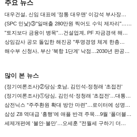
주요 뉴스
대우건설, 신임 대표에 '정통 대우맨' 이강석 부사장
내정
(SPC 민낯)③"일매출 280만원 찍어도 수익 제자리"…
점주 울리는 '상시 할인'
"토지보다 금융이 병목"…건설업계, PF 자금경색 해소
목소리
상임감사 공모 돌입한 해진공 "투명경영 체계 한층
강화"
해수부 신청사, 부산 '북항 1단계' 낙점…2030년 완공
목표
많이 본 뉴스
(정기여론조사)②당심·호남, 김민석-정청래 '초접전'
(정기여론조사)①당심, 김민석·정청래 '초접전'…대통령
지지도 '50% 아래로'(종합)
삼전닉스 “주주환원 확대 방안 마련”…로이터에 성명
보내
삼성 Z8 역대급 ‘흥행’에 애플 반격 주목…9월 ‘폴더블
대전’
세제개편에 ‘불안·불만’…오세훈 "전월세 구하기 더
힘들어질 것"