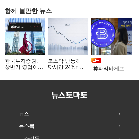
함께 볼만한 뉴스
한국투자증권,
코스닥 반등해
상반기 영업이익
닷새간 24%↑…
⑩파리바게뜨
2조1701억 원…
1000선 회복은
가맹점 41%
전년비 89.1%↑
언제
'용역 제빵기사
없어'…고용불안
속 브랜드가치도
'흔들'
뉴스
뉴스북
뉴스리듬