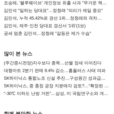
조승래, '블루웨이브' 개인정보 유출 사과 "무거운 책임
통감"
김민석 "일하는 당대표"…정청래 "의리가 제일 중요"
김민석, 누적 45.42%로 경선 1위…정청래와 격차
0.86%p(2보)
김민석, 제주·인천 당대표 경선서 '1위'(1보)
공세 멈춘 김민석…정청래 "갈등은 제가 수습"
많이 본 뉴스
(주간증시전망)지수보다 종목…선별 장세 이어진다
대형마트 2분기 판매 9.4% 감소…홈플러스 사태 여파
SK하이닉스 통합노조 신설 추진…구성원간 성과급
불만 확산
SK하이닉스, 중 충칭 공장 지분매각 검토?…“확정된 바
없어”
“-30℃ 이하도 난방 거뜬”…삼성, 미 국립연구소와 개발
협력
함께 볼만한 뉴스