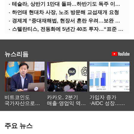
테슬라, 상반기 1만대 돌파…하반기도 독주 이어질까
하언태 현대차 사장, 노조 방문해 교섭재개 요청
경제계 “중대재해법, 현장서 혼란 우려…보완 필요”
스텔란티스, 전동화에 5년간 40조 투자…“표준 제시”
뉴스리듬
비트코인도
카카오, 2분기
가입자 증가
국가자산으로…'
매출·영업익 역대
·AIDC 성장…
보관·평가·처분'
최대…에이전트
SKT 2분기 성장
기준은 숙제
AI 수익화 관건
본궤도
주요 뉴스