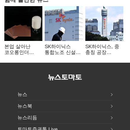
본업 살아난
SK하이닉스
SK하이닉스, 중
코오롱인더
통합노조 신설
충칭 공장
·HS효성…AI·
추진…구성원간
지분매각
배터리 소재로
성과급 불만 확산
검토?…“확정된
보폭 확대
바 없어”
뉴스
뉴스북
뉴스리듬
토마토증권통 Live