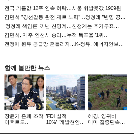
전국 기름값 12주 연속 하락…서울 휘발윳값 1909원
김민석 "경선갈등 완전 제로 노력"…정청래 "반명 공세
사과부터"
'정청래 책임론' 꺼낸 친명계…친청계는 추가투표
때리기
김민석, 제주·인천서 승리…누적 득표율 '1위
탈환'(종합)
전쟁에 원유 공급망 흔들리자…K-정유, 에너지안보
핵심으로 재부상
함께 볼만한 뉴스
장윤기 은폐·조작
'FDI 실적
해경, 양귀비·
이후로도
10%'·'개발현안
대마 집중단속…
정보유출·
산적'…
4개월 동안