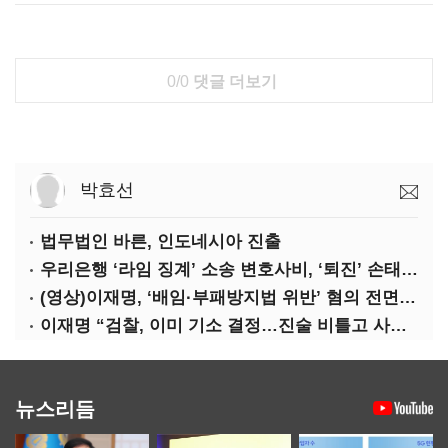
0/0
댓글 더보기
박효선
법무법인 바른, 인도네시아 진출
우리은행 ‘라임 징계’ 소송 변호사비, ‘퇴진’ 손태승 회장 개인이 납부하나
(영상)이재명, ‘배임·부패방지법 위반’ 혐의 전면 반박(종합)
이재명 “검찰, 이미 기소 결정…진술 비틀고 사건 조작에 악용”
뉴스리듬