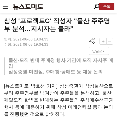
구독
삼성 '프로젝트G' 작성자 "물산 주주명
부 분석…지시자는 몰라"
입력: 2021-06-03 19:04:33
수정: 2021-06-03 19:04:33
답글쓰기
물산·모직 반대 주매청 행사 기간에 모직 자사주 매
입
삼성증권-미전실, 주매청·공매도 등 대응 논의
[뉴스토마토 박효선 기자] 삼성증권이 삼성물산으로
부터 주주명부를 넘겨받아 주주들을 분석하고, 물산·
제일모직 합병을 반대하는 주주들의 주식매수청구권
행사 등에 대응하기 위해 삼성 미래전략실 등과 논의
를 진행했던 것으로 밝혀졌다.