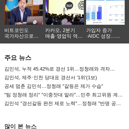
비트코인도
카카오, 2분기
가입자 증가
국가자산으로…'
매출·영업익 역대
·AIDC 성장…
보관·평가·처분'
최대…에이전트
SKT 2분기 성장
기준은 숙제
AI 수익화 관건
본궤도
주요 뉴스
김민석, 누적 45.42%로 경선 1위…정청래와 격차
0.86%p(2보)
김민석, 제주·인천 당대표 경선서 '1위'(1보)
공세 멈춘 김민석…정청래 "갈등은 제가 수습"
"팀 정청래 정리" "이중잣대 말라"…민주 최고위원 계파
다툼 격화
김민석 "경선갈등 완전 제로 노력"…정청래 "반명 공세
사과부터"
많이 본 뉴스