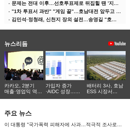
문제는 전대 이후…선호투표제로 뒤집힐 땐 '지지층 불복'
"1차 투표서 과반" "게임 끝"…호남대전 앞두고 '충돌'
김민석·정청래, 신천지 장외 설전…송영길 "호남 계몽 규탄"
뉴스리듬
카카오, 2분기
가입자 증가
배터리 3사, 호남
매출·영업익 역대
·AIDC 성장…
ESS 시장서
최대…에이전트
SKT 2분기 성장
‘격돌’
AI 수익화 관건
본궤도
주요 뉴스
이 대통령 "국가폭력 피해자에 사과…적극적 조사로