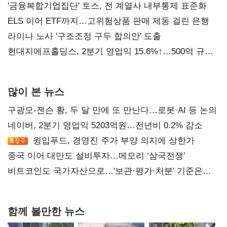
진실 밝혀야"
'금융복합기업집단' 토스, 전 계열사 내부통제 표준화
ELS 이어 ETF까지…고위험상품 판매 제동 걸린 은행
라이나 노사 '구조조정 구두 합의안' 도출
현대지에프홀딩스, 2분기 영업익 15.6%↑…500억 규모
자사주 매입
많이 본 뉴스
구광모-젠슨 황, 두 달 만에 또 만난다…로봇·AI 등 논의
네이버, 2분기 영업익 5203억원…전년비 0.2% 감소
윙입푸드, 경영진 주가 부양 의지에 상한가
중국 이어 대만도 설비투자…메모리 ‘삼국전쟁’
비트코인도 국가자산으로…'보관·평가·처분' 기준은
숙제
함께 볼만한 뉴스