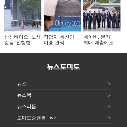
삼성바이오, 노사
작업자·통신망
네이버, 분기
갈등 '진행형'…
이중 관리…
최대 매출에도
파업 여파 촉각
통신3사, 폭염
영업익 감소…AI
비상대응 돌입
팩토리 속도
뉴스
뉴스북
뉴스리듬
토마토증권통 Live