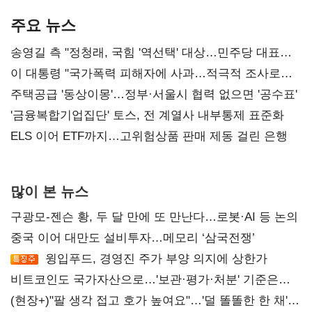
기준은 숙제
AI 수익화 관건
본궤도
주요 뉴스
송영길 측 "정청래, 국힘 '역선택' 대상…민주당 대표로
총선 지휘 못해"
이 대통령 "국가폭력 피해자에 사과…적극적 조사로
진실 밝혀야"
주택공급 '동상이몽'…정부·서울시 협력 없으면 '공수표'
'금융복합기업집단' 토스, 전 계열사 내부통제 표준화
ELS 이어 ETF까지…고위험상품 판매 제동 걸린 은행
많이 본 뉴스
구광모-젠슨 황, 두 달 만에 또 만난다…로봇·AI 등 논의
중국 이어 대만도 설비투자…메모리 ‘삼국전쟁’
윙입푸드, 경영진 주가 부양 의지에 상한가
비트코인도 국가자산으로…'보관·평가·처분' 기준은
숙제
(현장+)"팔 생각 접고 호가 높여요"…'덜 똘똘한 한 채'