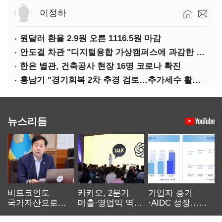
이정하
원달러 환율 2.9원 오른 1116.5원 마감
안도걸 차관 "디지털융합 가상캠퍼스에 과감한 인센티브 부여"
한은 별관, 건축공사 현장 16명 코로나 확진
홍남기 "경기회복 2차 추경 검토…추가세수 활용할 것"(종합)
뉴스리듬
비트코인도
카카오, 2분기
가입자 증가
국가자산으로…'
매출·영업익 역대
·AIDC 성장…
보관·평가·처분'
최대…에이전트
SKT 2분기 성장