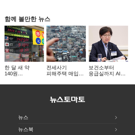
20억 키맞추기
함께 볼만한 뉴스
한 달 새 약
전세사기
보건소부터
140원
피해주택 매입
응급실까지 AI
급락…'역대급
1만호 돌파…
확산…지역의료
엔저'에 원화
누적 피해자
혁신 본격화
변곡점
4만278명
뉴스
뉴스북