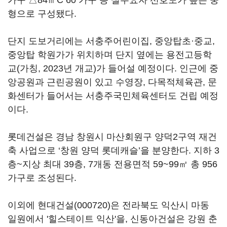
가구 △84㎡C 60 가구 등 실수요자 선호도가 높은 중
형으로 구성됐다.
단지 도보거리에는 서충주어린이집, 중앙탑초·중교,
중앙탑 학원가가 위치하며 단지 옆에는 용전고등학
교(가칭, 2023년 개교)가 들어설 예정이다. 인근에 중
앙공원과 근린공원이 있고 수영장, 다목적체육관, 문
화센터가 들어서는 서충주국민체육센터도 건립 예정
이다.
롯데건설은 경남 창원시 마산회원구 양덕2구역 재건
축 사업으로 ‘창원 양덕 롯데캐슬’을 분양한다. 지하 3
층~지상 최대 39층, 7개동 전용면적 59~99㎡ 총 956
가구로 조성된다.
이외에
현대건설(000720)
은 전라북도 익산시 마동
일원에서 '힐스테이트 익산'을, 신동아건설은 강원 춘