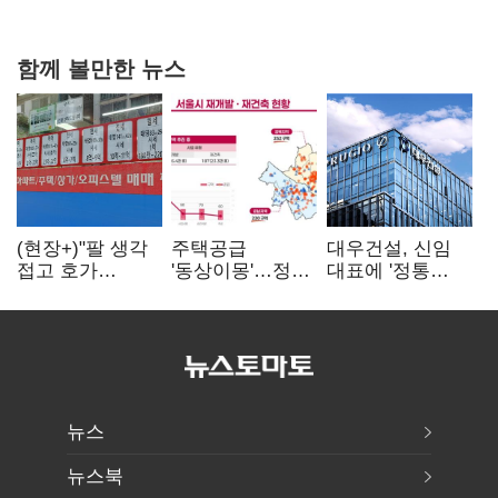
연 홈플러스
함께 볼만한 뉴스
(현장+)"팔 생각
주택공급
대우건설, 신임
접고 호가
'동상이몽'…정부
대표에 '정통
높여요"…'덜
·서울시 협력
대우맨' 이강석
똘똘한 한 채'
없으면 '공수표'
부사장 내정
20억 키맞추기
뉴스
뉴스북