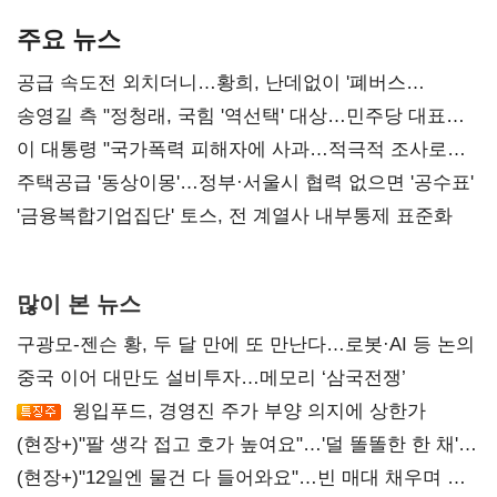
기준은 숙제
AI 수익화 관건
본궤도
주요 뉴스
공급 속도전 외치더니…황희, 난데없이 '폐버스
리모델링' 제안
송영길 측 "정청래, 국힘 '역선택' 대상…민주당 대표로
총선 지휘 못해"
이 대통령 "국가폭력 피해자에 사과…적극적 조사로
진실 밝혀야"
주택공급 '동상이몽'…정부·서울시 협력 없으면 '공수표'
'금융복합기업집단' 토스, 전 계열사 내부통제 표준화
많이 본 뉴스
구광모-젠슨 황, 두 달 만에 또 만난다…로봇·AI 등 논의
중국 이어 대만도 설비투자…메모리 ‘삼국전쟁’
윙입푸드, 경영진 주가 부양 의지에 상한가
(현장+)"팔 생각 접고 호가 높여요"…'덜 똘똘한 한 채'
20억 키맞추기
(현장+)"12일엔 물건 다 들어와요"…빈 매대 채우며 문