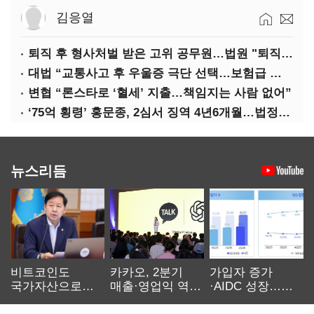
김응열
퇴직 후 형사처벌 받은 고위 공무원…법원 "퇴직수당 환수는 부당"
대법 “교통사고 후 우울증 극단 선택…보험급 지급해야”
변협 “론스타로 ‘혈세’ 지출…책임지는 사람 없어”
‘75억 횡령’ 홍문종, 2심서 징역 4년6개월…법정구속
뉴스리듬
비트코인도
카카오, 2분기
가입자 증가
국가자산으로…'
매출·영업익 역대
·AIDC 성장…
보관·평가·처분'
최대…에이전트
SKT 2분기 성장