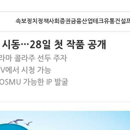
속보
정치
정책
사회
증권
금융
산업
테크
유통
건설
격 시동…28일 첫 작품 공개
 드라마 콜라주 선두 주자
TV에서 시청 가능
SMU 가능한 IP 발굴