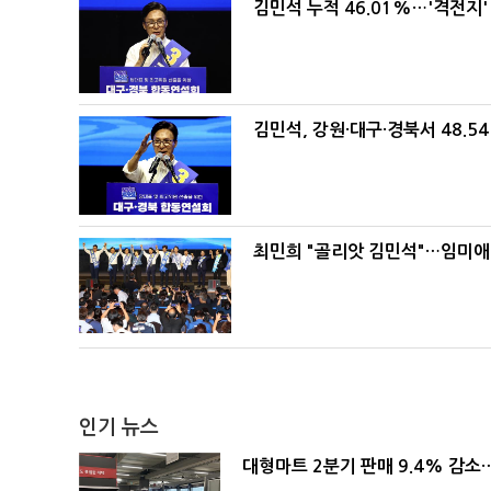
김민석 누적 46.01%…'격전지'
김민석, 강원·대구·경북서 48.5
최민희 "골리앗 김민석"…임미애
인기 뉴스
대형마트 2분기 판매 9.4% 감