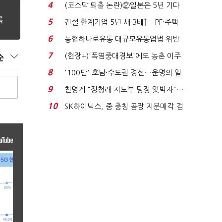
원 간 성과급 불...
4
(코스닥 퇴출 논란)②일본은 5년 기다
려주는데 우리는 ...
5
건설 한계기업 5년 새 3배↑…PF·주택
침체에 재무 ...
6
농협하나로유통 대규모유통업법 위반
적발…공정위, 과...
7
(현장+)'폭염중대경보'에도 농촌 이주
순
노동자는 강행군…'야...
8
'100만' 호남·수도권 경선…운명의 일
주일
9
친명계 "정청래 지도부 당정 엇박자"…
친청계 "신천지 오...
10
SK하이닉스, 중 충칭 공장 지분매각 검
토?…“확정된 바...