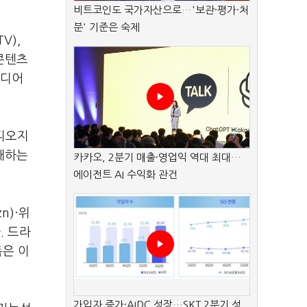
비트코인도 국가자산으로…'보관·평가·처
분' 기준은 숙제
V),
 콘텐츠
미디어
튜디오지
공개하는
카카오, 2분기 매출·영업익 역대 최대…
에이전트 AI 수익화 관건
n)·위
. 드라
독은 이
가입자 증가·AIDC 성장…SKT 2분기 성