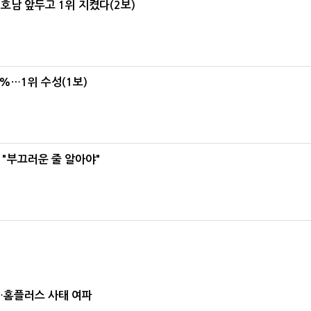
 호남 앞두고 1위 지켰다(2보)
4%…1위 수성(1보)
 "부끄러운 줄 알아야"
소…홈플러스 사태 여파