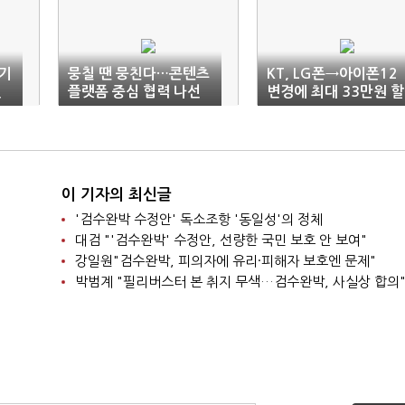
 기
뭉칠 땐 뭉친다…콘텐츠
KT, LG폰→아이폰12
신
플랫폼 중심 협력 나선
변경에 최대 33만원 할
통신 3사
인
이 기자의 최신글
'검수완박 수정안' 독소조항 '동일성'의 정체
대검 "'검수완박' 수정안, 선량한 국민 보호 안 보여"
강일원"검수완박, 피의자에 유리·피해자 보호엔 문제"
박범계 "필리버스터 본 취지 무색…검수완박, 사실상 합의