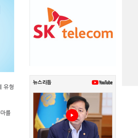
뉴스리듬
체 유형
라마를