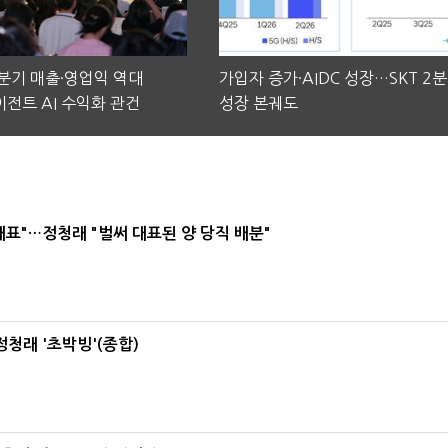
2분기 매출·영업익 역대
가입자 증가·AIDC 성장…SKT 2
전트 AI 수익화 관건
성장 본궤도
대표"…정청래 "벌써 대표된 양 당직 배분"
정청래 '초박빙'(종합)