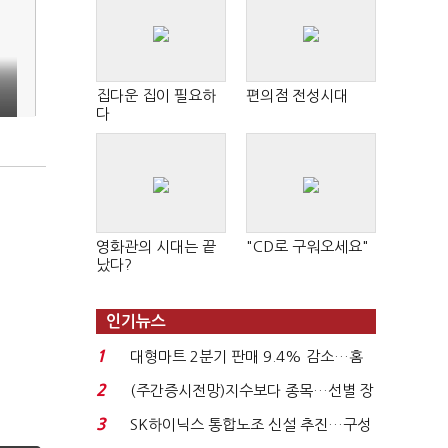
집다운 집이 필요하
편의점 전성시대
다
영화관의 시대는 끝
"CD로 구워오세요"
났다?
"
인기뉴스
1
대형마트 2분기 판매 9.4% 감소…홈
플러스 사태 여파...
2
(주간증시전망)지수보다 종목…선별 장
세 이어진다...
3
SK하이닉스 통합노조 신설 추진…구성