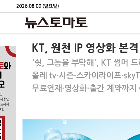
2026.08.09 (일요일)
KT, 원천 IP 영상화 본
'쉿, 그놈을 부탁해', KT 썸머
올레 tv·시즌·스카이라이프·sky
무료연재·영상화·출간 계약까지 O