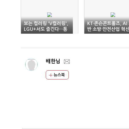
보는 컬러링 'V컬러링',
KT·존슨콘트롤즈, AI
LGU+서도 즐긴다…통
반 소방·안전산업 혁
신 3사 공동서비스 시작
추진
배한님
뉴스북