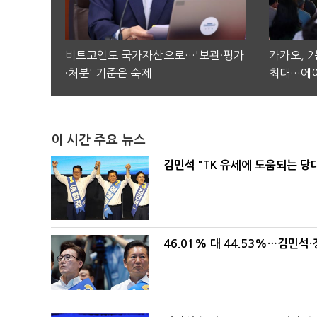
비트코인도 국가자산으로…'보관·평가
카카오, 
·처분' 기준은 숙제
최대…에이
이 시간 주요 뉴스
김민석 "TK 유세에 도움되는 당
46.01% 대 44.53%…김민석·