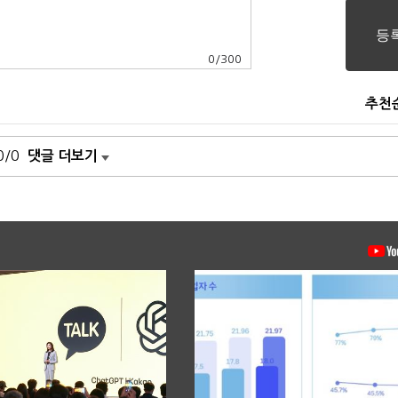
0
/
300
추천
0/0
댓글 더보기