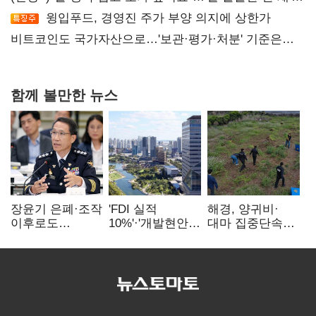
20억 키맞추기
윙입푸드, 경영진 주가 부양 의지에 상한가
비트코인도 국가자산으로…'보관·평가·처분' 기준은
숙제
함께 볼만한 뉴스
장윤기 은폐·조작
'FDI 실적
해경, 양귀비·
이후로도
10%'·'개발현안
대마 집중단속…
정보유출·
산적'…
4개월 동안
내부비위…경찰
인천경제청장
249명 검거
신뢰는 어디에
구원투수 찾기