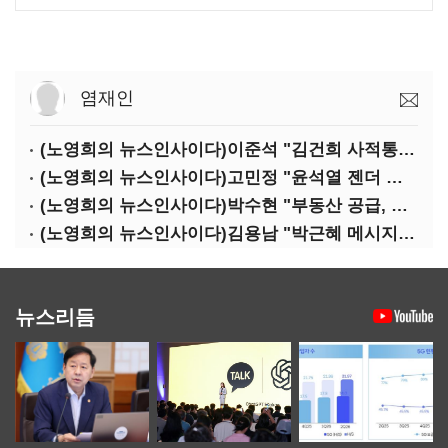
염재인
(노영희의 뉴스인사이다)이준석 "김건희 사적통화, '김지은 2차 가해' 성립 안 돼"
(노영희의 뉴스인사이다)고민정 "윤석열 젠더 갈라치기…갈등 불씨가 지지율 자양분"
(노영희의 뉴스인사이다)박수현 "부동산 공급, 역대 정부에 뒤지지 않아"
(노영희의 뉴스인사이다)김용남 "박근혜 메시지, '정권교체 필요성' 강조할 듯"
뉴스리듬