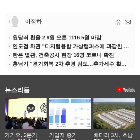
이정하
원달러 환율 2.9원 오른 1116.5원 마감
안도걸 차관 "디지털융합 가상캠퍼스에 과감한 인센티브 부여"
한은 별관, 건축공사 현장 16명 코로나 확진
홍남기 "경기회복 2차 추경 검토…추가세수 활용할 것"(종합)
뉴스리듬
카카오, 2분기
가입자 증가
배터리 3사, 호남