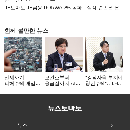
[IB토마토]JB금융 RORWA 2% 돌파…실적 견인은 은행
아닌 캐피탈
함께 볼만한 뉴스
전세사기
보건소부터
"강남사옥 부지에
피해주택 매입
응급실까지 AI
청년주택"…LH도
1만호 돌파…
확산…지역의료
'공급 속도전'
누적 피해자
혁신 본격화
4만278명
뉴스