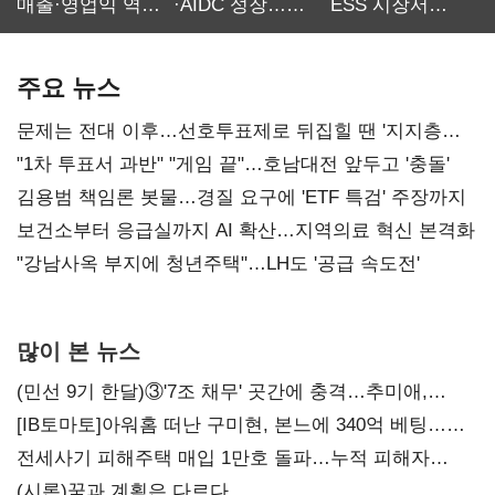
매출·영업익 역대
·AIDC 성장…
ESS 시장서
최대…에이전트
SKT 2분기 성장
‘격돌’
AI 수익화 관건
본궤도
주요 뉴스
문제는 전대 이후…선호투표제로 뒤집힐 땐 '지지층
불복'
"1차 투표서 과반" "게임 끝"…호남대전 앞두고 '충돌'
김용범 책임론 봇물…경질 요구에 'ETF 특검' 주장까지
보건소부터 응급실까지 AI 확산…지역의료 혁신 본격화
"강남사옥 부지에 청년주택"…LH도 '공급 속도전'
많이 본 뉴스
(민선 9기 한달)③'7조 채무' 곳간에 충격…추미애,
20년만에 '비상재정' 선언 승부수
[IB토마토]아워홈 떠난 구미현, 본느에 340억 베팅…
가족 지배체제 구축
전세사기 피해주택 매입 1만호 돌파…누적 피해자
4만278명
(시론)꿈과 계획은 다르다